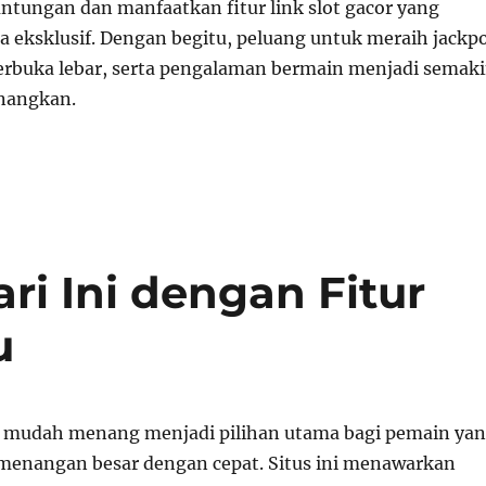
tungan dan manfaatkan fitur link slot gacor yang
a eksklusif. Dengan begitu, peluang untuk meraih jackp
erbuka lebar, serta pengalaman bermain menjadi semak
nangkan.
ari Ini dengan Fitur
u
t mudah menang menjadi pilihan utama bagi pemain ya
menangan besar dengan cepat. Situs ini menawarkan