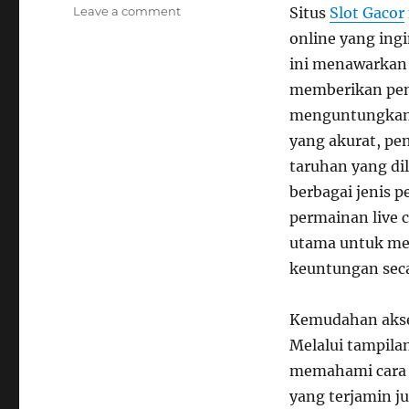
on
Leave a comment
Situs
Slot Gacor
Pandangan
online yang in
Ekonomi
ini menawarkan 
Digital
tentang
memberikan pe
Potensi
menguntungkan. 
Situs
yang akurat, pe
Gacor
di
taruhan yang dil
Indonesia
berbagai jenis p
permainan live c
utama untuk me
keuntungan seca
Kemudahan akses
Melalui tampila
memahami cara 
yang terjamin j