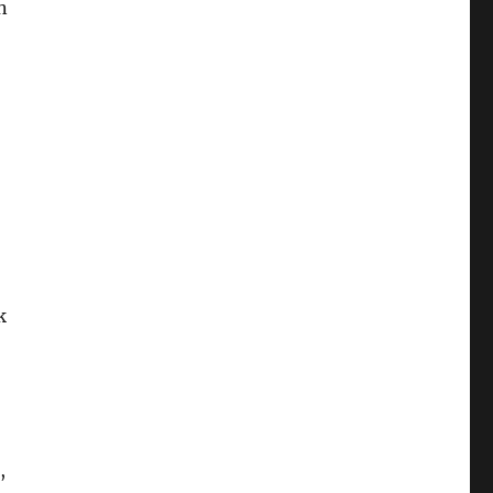
n
k
,