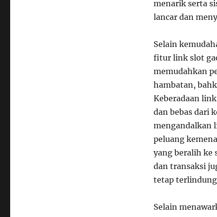
menarik serta s
dengan
lancar dan men
Mudah
Selain kemudaha
fitur link slot g
memudahkan pen
hambatan, bahk
Keberadaan link
dan bebas dari 
mengandalkan li
peluang kemenan
yang beralih ke 
dan transaksi j
tetap terlindungi
Selain menawark