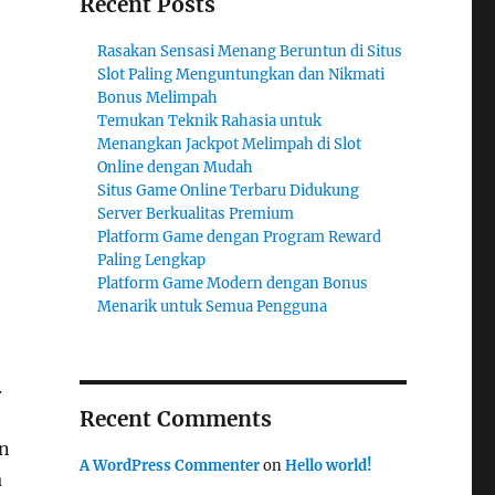
Recent Posts
Rasakan Sensasi Menang Beruntun di Situs
Slot Paling Menguntungkan dan Nikmati
Bonus Melimpah
Temukan Teknik Rahasia untuk
Menangkan Jackpot Melimpah di Slot
Online dengan Mudah
Situs Game Online Terbaru Didukung
Server Berkualitas Premium
Platform Game dengan Program Reward
Paling Lengkap
Platform Game Modern dengan Bonus
Menarik untuk Semua Pengguna
.
Recent Comments
n
A WordPress Commenter
on
Hello world!
a