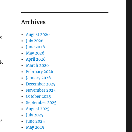
Archives
August 2026
k
July 2026
June 2026
May 2026
April 2026
ik
March 2026
February 2026
January 2026
December 2025
November 2025
October 2025
k
September 2025
August 2025
July 2025
s
June 2025
May 2025