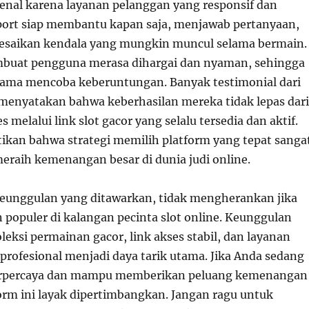
kenal karena layanan pelanggan yang responsif dan
ort siap membantu kapan saja, menjawab pertanyaan,
saikan kendala yang mungkin muncul selama bermain.
embuat pengguna merasa dihargai dan nyaman, sehingga
ama mencoba keberuntungan. Banyak testimonial dari
enyatakan bahwa keberhasilan mereka tidak lepas dari
melalui link slot gacor yang selalu tersedia dan aktif.
ikan bahwa strategi memilih platform yang tepat sanga
eraih kemenangan besar di dunia judi online.
eunggulan yang ditawarkan, tidak mengherankan jika
 populer di kalangan pecinta slot online. Keunggulan
leksi permainan gacor, link akses stabil, dan layanan
profesional menjadi daya tarik utama. Jika Anda sedang
terpercaya dan mampu memberikan peluang kemenangan
orm ini layak dipertimbangkan. Jangan ragu untuk