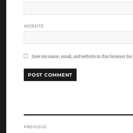
WEBSITE
Save my name, email, and website in this browser for
Post
PREVIOUS