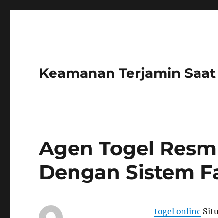
Keamanan Terjamin Saat 
Agen Togel Resmi
Dengan Sistem Fa
togel online
Situ