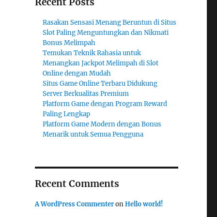
Recent Posts
Rasakan Sensasi Menang Beruntun di Situs
Slot Paling Menguntungkan dan Nikmati
Bonus Melimpah
Temukan Teknik Rahasia untuk
Menangkan Jackpot Melimpah di Slot
Online dengan Mudah
Situs Game Online Terbaru Didukung
Server Berkualitas Premium
Platform Game dengan Program Reward
Paling Lengkap
Platform Game Modern dengan Bonus
Menarik untuk Semua Pengguna
Recent Comments
A WordPress Commenter
on
Hello world!