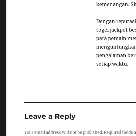
kemenangan. Sit
Dengan reputasi
togel jackpot b
para pemain mem
menguntungkan.
pengalaman be
setiap waktu.
Leave a Reply
Your email address will not be published.
Required fields