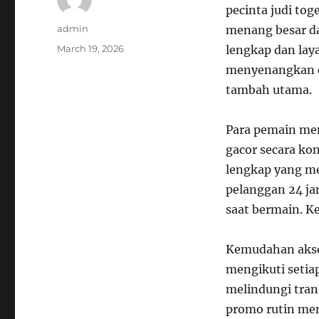
pecinta judi to
Author
admin
menang besar da
Posted
March 19, 2026
lengkap dan la
on
menyenangkan d
tambah utama.
Para pemain men
gacor secara kon
lengkap yang me
pelanggan 24 j
saat bermain. K
Kemudahan akse
mengikuti setia
melindungi tran
promo rutin me