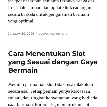
jackpot besar pun semakin terbuka. Maka dari
itu, selalu simpan dan update link cadangan
secara berkala untuk pengalaman bermain
yang optimal.
Posted
on
January 30, 2026
Leave a comment
on
Login
Apk
Slot
Cara Menentukan Slot
Eksklusif
Deposit
yang Sesuai dengan Gaya
5K
Bermain
Bonus
Awal
Terbaik
Indonesia
Memilih permainan slot tidak bisa dilakukan
2026
secara asal. Setiap pemain punya kebiasaan,
tujuan, dan tingkat kenyamanan yang berbeda
saat bermain. Karena itu, menentukan slot