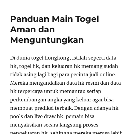
Satu
Situs
Panduan Main Togel
Pilihan
Slot
Aman dan
Gampang
Menguntungkan
Maxwin
2026
Ramah
Mobile
Di dunia togel hongkong, istilah seperti data
hk, togel hk, dan keluaran hk memang sudah
tidak asing lagi bagi para pecinta judi online.
Mereka mengandalkan data hk resmi dan data
hk terpercaya untuk memantau setiap
perkembangan angka yang keluar agar bisa
membuat prediksi terbaik. Dengan adanya hk
pools dan live draw hk, pemain bisa
menyaksikan secara langsung proses
pengeluaran hk, sehingga mereka merasa lebih