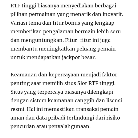
RTP tinggi biasanya menyediakan berbagai
pilihan permainan yang menarik dan inovatif.
Variasi tema dan fitur bonus yang lengkap
memberikan pengalaman bermain lebih seru
dan menguntungkan. Fitur-fitur ini juga
membantu meningkatkan peluang pemain
untuk mendapatkan jackpot besar.
Keamanan dan kepercayaan menjadi faktor
penting saat memilih situs Slot RTP tinggi.
Situs yang terpercaya biasanya dilengkapi
dengan sistem keamanan canggih dan lisensi
resmi. Hal ini memastikan transaksi pemain
aman dan data pribadi terlindungi dari risiko
pencurian atau penyalahgunaan.