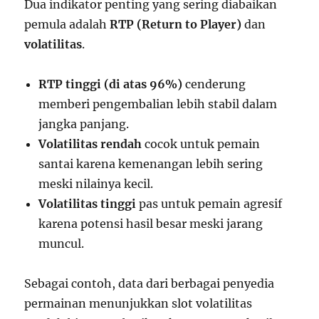
Dua indikator penting yang sering diabaikan
pemula adalah
RTP (Return to Player)
dan
volatilitas
.
RTP tinggi (di atas 96%)
cenderung
memberi pengembalian lebih stabil dalam
jangka panjang.
Volatilitas rendah
cocok untuk pemain
santai karena kemenangan lebih sering
meski nilainya kecil.
Volatilitas tinggi
pas untuk pemain agresif
karena potensi hasil besar meski jarang
muncul.
Sebagai contoh, data dari berbagai penyedia
permainan menunjukkan slot volatilitas