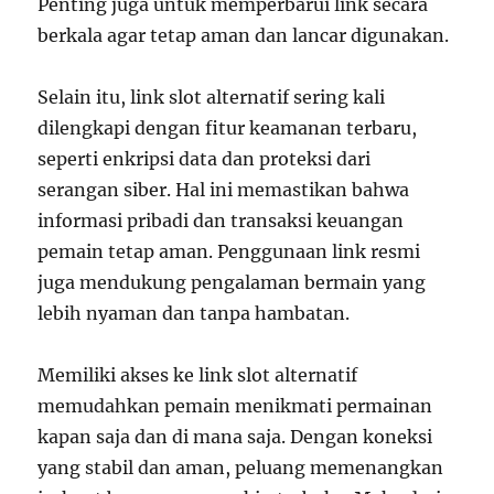
Penting juga untuk memperbarui link secara
berkala agar tetap aman dan lancar digunakan.
Selain itu, link slot alternatif sering kali
dilengkapi dengan fitur keamanan terbaru,
seperti enkripsi data dan proteksi dari
serangan siber. Hal ini memastikan bahwa
informasi pribadi dan transaksi keuangan
pemain tetap aman. Penggunaan link resmi
juga mendukung pengalaman bermain yang
lebih nyaman dan tanpa hambatan.
Memiliki akses ke link slot alternatif
memudahkan pemain menikmati permainan
kapan saja dan di mana saja. Dengan koneksi
yang stabil dan aman, peluang memenangkan