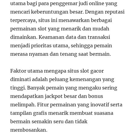
utama bagi para penggemar judi online yang
mencari keberuntungan besar. Dengan reputasi
terpercaya, situs ini menawarkan berbagai
permainan slot yang menarik dan mudah
dimainkan. Keamanan data dan transaksi
menjadi prioritas utama, sehingga pemain
merasa nyaman dan tenang saat bermain.
Faktor utama mengapa situs slot gacor
diminati adalah peluang kemenangan yang
tinggi. Banyak pemain yang mengaku sering
mendapatkan jackpot besar dan bonus
melimpah. Fitur permainan yang inovatif serta
tampilan grafis menarik membuat suasana
bermain semakin seru dan tidak
membosankan.