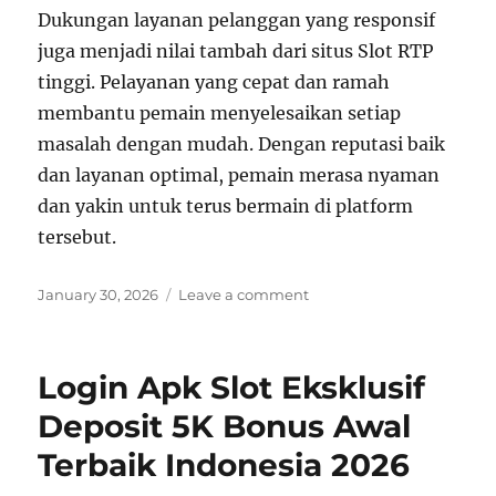
Dukungan layanan pelanggan yang responsif
juga menjadi nilai tambah dari situs Slot RTP
tinggi. Pelayanan yang cepat dan ramah
membantu pemain menyelesaikan setiap
masalah dengan mudah. Dengan reputasi baik
dan layanan optimal, pemain merasa nyaman
dan yakin untuk terus bermain di platform
tersebut.
Posted
on
January 30, 2026
Leave a comment
on
Link
Masuk
Pengganti
Login Apk Slot Eksklusif
Slot
RTP
Deposit 5K Bonus Awal
Tinggi
Terbaik Indonesia 2026
Cepat
dan