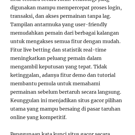
digunakan mampu mempercepat proses login,
transaksi, dan akses permainan tanpa lag.
Tampilan antarmuka yang user-friendly
memudahkan pemain dari berbagai kalangan
untuk mengakses semua fitur dengan mudah.
Fitur live betting dan statistik real-time
meningkatkan peluang pemain dalam
mengambil keputusan yang tepat. Tidak
ketinggalan, adanya fitur demo dan tutorial
membantu pemula untuk memahami
permainan sebelum bertaruh secara langsung.
Keunggulan ini menjadikan situs gacor pilihan
utama yang mampu bersaing di pasar taruhan
online yang kompetitif.
Penggunaan kata kunci situs gacor secara