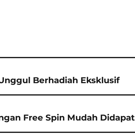
nggul Berhadiah Eksklusif
ngan Free Spin Mudah Didapat