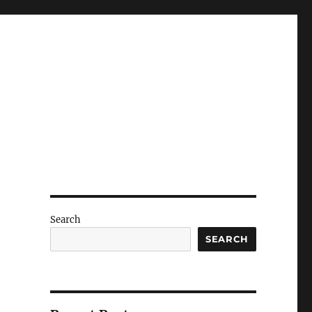
Search
SEARCH