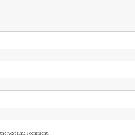
 the next time I comment.