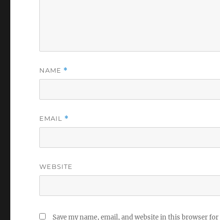
NAME
*
EMAIL
*
WEBSITE
Save my name, email, and website in this browser for