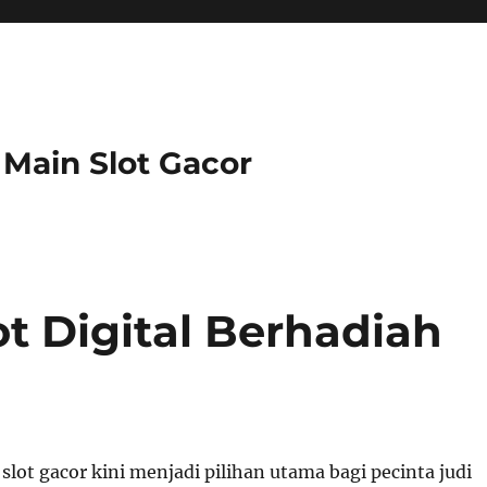
Main Slot Gacor
t Digital Berhadiah
 slot gacor kini menjadi pilihan utama bagi pecinta judi