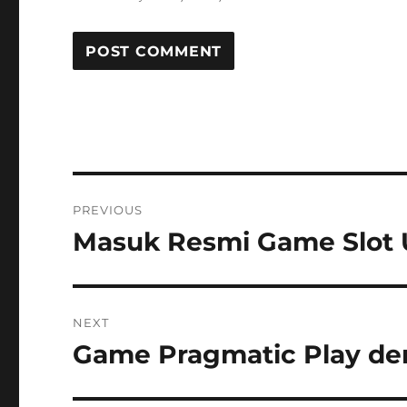
Post
PREVIOUS
navigation
Masuk Resmi Game Slot U
Previous
post:
NEXT
Game Pragmatic Play de
Next
post: