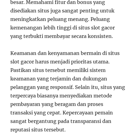
besar. Memahami fitur dan bonus yang
disediakan situs juga sangat penting untuk
meningkatkan peluang menang. Peluang
kemenangan lebih tinggi di situs slot gacor
yang terbukti membayar secara konsisten.
Keamanan dan kenyamanan bermain di situs
slot gacor harus menjadi prioritas utama.
Pastikan situs tersebut memiliki sistem
keamanan yang terjamin dan dukungan
pelanggan yang responsif. Selain itu, situs yang
terpercaya biasanya menyediakan metode
pembayaran yang beragam dan proses
transaksi yang cepat. Kepercayaan pemain
sangat bergantung pada transparansi dan
reputasi situs tersebut.