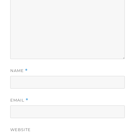
NAME
*
EMAIL
*
WEBSITE