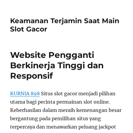
Keamanan Terjamin Saat Main
Slot Gacor
Website Pengganti
Berkinerja Tinggi dan
Responsif
KURNIA 898
Situs slot gacor menjadi pilihan
utama bagi pecinta permainan slot online.
Keberhasilan dalam meraih kemenangan besar
bergantung pada pemilihan situs yang
terpercaya dan menawarkan peluang jackpot