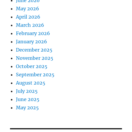
June 2026
May 2026
April 2026
March 2026
February 2026
January 2026
December 2025
November 2025
October 2025
September 2025
August 2025
July 2025
June 2025
May 2025