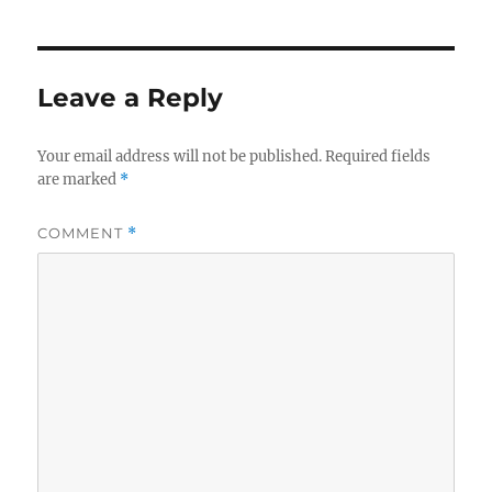
Leave a Reply
Your email address will not be published.
Required fields
are marked
*
COMMENT
*