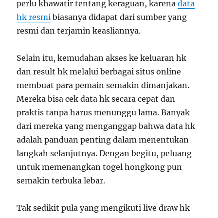
perlu khawatir tentang keraguan, karena
data
hk resmi
biasanya didapat dari sumber yang
resmi dan terjamin keasliannya.
Selain itu, kemudahan akses ke keluaran hk
dan result hk melalui berbagai situs online
membuat para pemain semakin dimanjakan.
Mereka bisa cek data hk secara cepat dan
praktis tanpa harus menunggu lama. Banyak
dari mereka yang menganggap bahwa data hk
adalah panduan penting dalam menentukan
langkah selanjutnya. Dengan begitu, peluang
untuk memenangkan togel hongkong pun
semakin terbuka lebar.
Tak sedikit pula yang mengikuti live draw hk