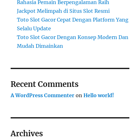
Rahasia Pemain Berpengalaman Raih
Jackpot Melimpah di Situs Slot Resmi
Toto Slot Gacor Cepat Dengan Platform Yang
Selalu Update
Toto Slot Gacor Dengan Konsep Modern Dan
Mudah Dimainkan
Recent Comments
A WordPress Commenter
on
Hello world!
Archives