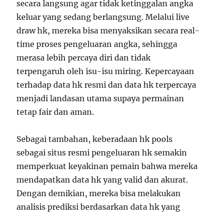
secara langsung agar tidak ketinggalan angka
keluar yang sedang berlangsung. Melalui live
draw hk, mereka bisa menyaksikan secara real-
time proses pengeluaran angka, sehingga
merasa lebih percaya diri dan tidak
terpengaruh oleh isu-isu miring. Kepercayaan
terhadap data hk resmi dan data hk terpercaya
menjadi landasan utama supaya permainan
tetap fair dan aman.
Sebagai tambahan, keberadaan hk pools
sebagai situs resmi pengeluaran hk semakin
memperkuat keyakinan pemain bahwa mereka
mendapatkan data hk yang valid dan akurat.
Dengan demikian, mereka bisa melakukan
analisis prediksi berdasarkan data hk yang