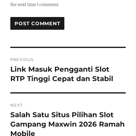
the next time I comment.
Post
PREVIOUS
navigation
Link Masuk Pengganti Slot
Previous
post:
RTP Tinggi Cepat dan Stabil
NEXT
Salah Satu Situs Pilihan Slot
Next
post:
Gampang Maxwin 2026 Ramah
Mobile