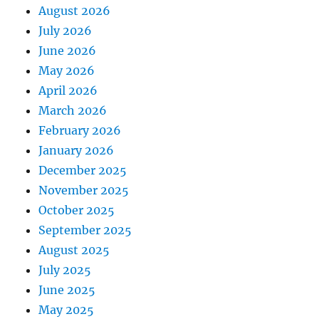
August 2026
July 2026
June 2026
May 2026
April 2026
March 2026
February 2026
January 2026
December 2025
November 2025
October 2025
September 2025
August 2025
July 2025
June 2025
May 2025