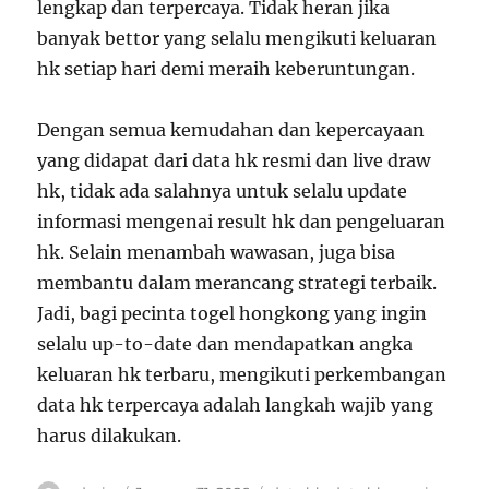
lengkap dan terpercaya. Tidak heran jika
banyak bettor yang selalu mengikuti keluaran
hk setiap hari demi meraih keberuntungan.
Dengan semua kemudahan dan kepercayaan
yang didapat dari data hk resmi dan live draw
hk, tidak ada salahnya untuk selalu update
informasi mengenai result hk dan pengeluaran
hk. Selain menambah wawasan, juga bisa
membantu dalam merancang strategi terbaik.
Jadi, bagi pecinta togel hongkong yang ingin
selalu up-to-date dan mendapatkan angka
keluaran hk terbaru, mengikuti perkembangan
data hk terpercaya adalah langkah wajib yang
harus dilakukan.