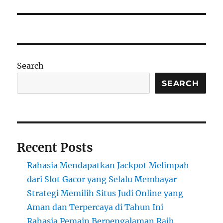
Search
SEARCH
Recent Posts
Rahasia Mendapatkan Jackpot Melimpah
dari Slot Gacor yang Selalu Membayar
Strategi Memilih Situs Judi Online yang
Aman dan Terpercaya di Tahun Ini
Rahasia Pemain Berpengalaman Raih