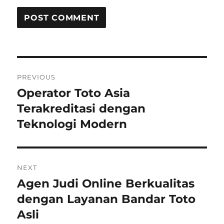
Post
PREVIOUS
navigation
Operator Toto Asia
Previous
post:
Terakreditasi dengan
Teknologi Modern
NEXT
Agen Judi Online Berkualitas
Next
post:
dengan Layanan Bandar Toto
Asli