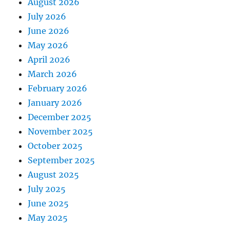
August 2026
July 2026
June 2026
May 2026
April 2026
March 2026
February 2026
January 2026
December 2025
November 2025
October 2025
September 2025
August 2025
July 2025
June 2025
May 2025