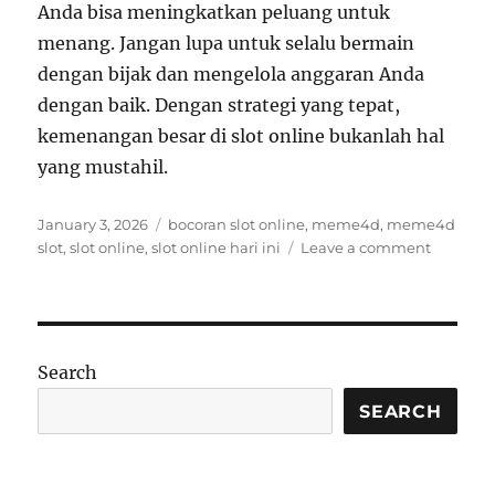
Anda bisa meningkatkan peluang untuk
menang. Jangan lupa untuk selalu bermain
dengan bijak dan mengelola anggaran Anda
dengan baik. Dengan strategi yang tepat,
kemenangan besar di slot online bukanlah hal
yang mustahil.
Posted
Tags
January 3, 2026
bocoran slot online
,
meme4d
,
meme4d
on
on
slot
,
slot online
,
slot online hari ini
Leave a comment
Menang
di
Slot
Online
dengan
Search
Pembay
Tertinggi
SEARCH
Pilih
yang
Tepat