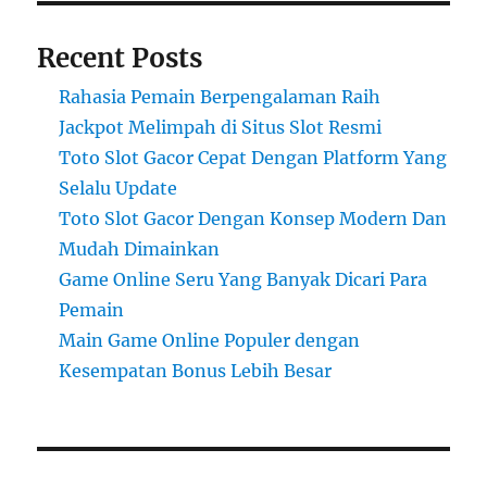
Recent Posts
Rahasia Pemain Berpengalaman Raih
Jackpot Melimpah di Situs Slot Resmi
Toto Slot Gacor Cepat Dengan Platform Yang
Selalu Update
Toto Slot Gacor Dengan Konsep Modern Dan
Mudah Dimainkan
Game Online Seru Yang Banyak Dicari Para
Pemain
Main Game Online Populer dengan
Kesempatan Bonus Lebih Besar