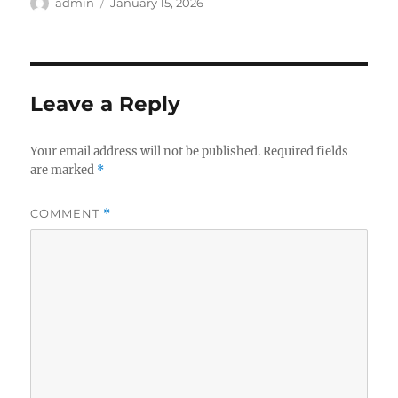
Author
Posted
admin
January 15, 2026
on
Leave a Reply
Your email address will not be published.
Required fields
are marked
*
COMMENT
*