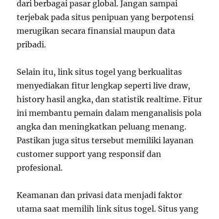
dari berbagai pasar global. Jangan sampai
terjebak pada situs penipuan yang berpotensi
merugikan secara finansial maupun data
pribadi.
Selain itu, link situs togel yang berkualitas
menyediakan fitur lengkap seperti live draw,
history hasil angka, dan statistik realtime. Fitur
ini membantu pemain dalam menganalisis pola
angka dan meningkatkan peluang menang.
Pastikan juga situs tersebut memiliki layanan
customer support yang responsif dan
profesional.
Keamanan dan privasi data menjadi faktor
utama saat memilih link situs togel. Situs yang