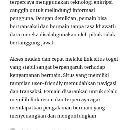
terpercaya menggunakan teknologi enkripsi
canggih untuk melindungi informasi
pengguna. Dengan demikian, pemain bisa
bertransaksi dan bermain tanpa rasa khawatir
data mereka disalahgunakan oleh pihak tidak
bertanggung jawab.
Akses mudah dan cepat melalui link situs togel
yang stabil sangat berpengaruh terhadap
kenyamanan bermain. Situs yang memiliki
tampilan user-friendly memudahkan navigasi
dan transaksi. Pemain disarankan untuk selalu
memilih link resmi dan terpercaya agar
mendapatkan pengalaman bermain yang
menyenangkan dan menguntungkan.