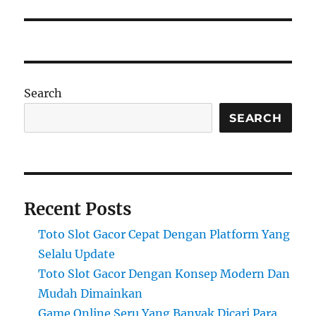
Search
SEARCH
Recent Posts
Toto Slot Gacor Cepat Dengan Platform Yang
Selalu Update
Toto Slot Gacor Dengan Konsep Modern Dan
Mudah Dimainkan
Game Online Seru Yang Banyak Dicari Para