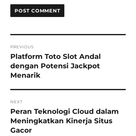
Post
PREVIOUS
navigation
Platform Toto Slot Andal
Previous
post:
dengan Potensi Jackpot
Menarik
NEXT
Peran Teknologi Cloud dalam
Next
post:
Meningkatkan Kinerja Situs
Gacor