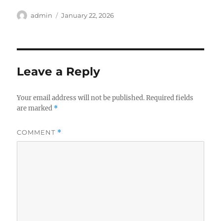
Author
Posted
admin
January 22, 2026
on
Leave a Reply
Your email address will not be published.
Required fields
are marked
*
COMMENT
*