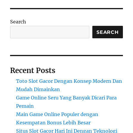
Search
SEARCH
Recent Posts
Toto Slot Gacor Dengan Konsep Modern Dan
Mudah Dimainkan
Game Online Seru Yang Banyak Dicari Para
Pemain
Main Game Online Populer dengan
Kesempatan Bonus Lebih Besar
Situs Slot Gacor Hari Ini Dengan Teknologi