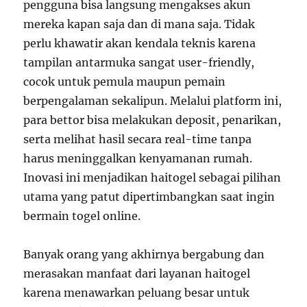
pengguna bisa langsung mengakses akun
mereka kapan saja dan di mana saja. Tidak
perlu khawatir akan kendala teknis karena
tampilan antarmuka sangat user-friendly,
cocok untuk pemula maupun pemain
berpengalaman sekalipun. Melalui platform ini,
para bettor bisa melakukan deposit, penarikan,
serta melihat hasil secara real-time tanpa
harus meninggalkan kenyamanan rumah.
Inovasi ini menjadikan haitogel sebagai pilihan
utama yang patut dipertimbangkan saat ingin
bermain togel online.
Banyak orang yang akhirnya bergabung dan
merasakan manfaat dari layanan haitogel
karena menawarkan peluang besar untuk