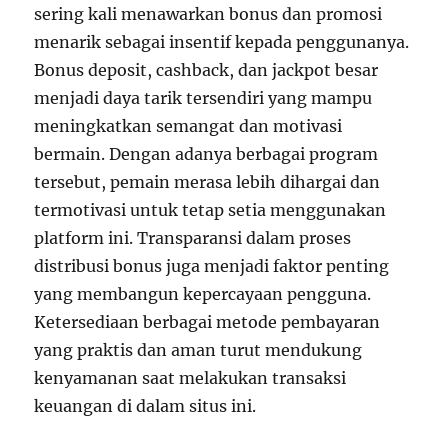
sering kali menawarkan bonus dan promosi
menarik sebagai insentif kepada penggunanya.
Bonus deposit, cashback, dan jackpot besar
menjadi daya tarik tersendiri yang mampu
meningkatkan semangat dan motivasi
bermain. Dengan adanya berbagai program
tersebut, pemain merasa lebih dihargai dan
termotivasi untuk tetap setia menggunakan
platform ini. Transparansi dalam proses
distribusi bonus juga menjadi faktor penting
yang membangun kepercayaan pengguna.
Ketersediaan berbagai metode pembayaran
yang praktis dan aman turut mendukung
kenyamanan saat melakukan transaksi
keuangan di dalam situs ini.