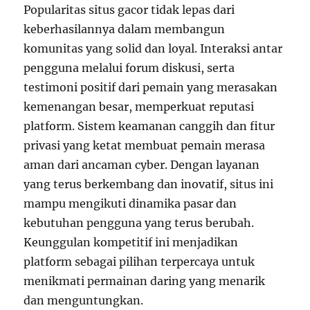
Popularitas situs gacor tidak lepas dari
keberhasilannya dalam membangun
komunitas yang solid dan loyal. Interaksi antar
pengguna melalui forum diskusi, serta
testimoni positif dari pemain yang merasakan
kemenangan besar, memperkuat reputasi
platform. Sistem keamanan canggih dan fitur
privasi yang ketat membuat pemain merasa
aman dari ancaman cyber. Dengan layanan
yang terus berkembang dan inovatif, situs ini
mampu mengikuti dinamika pasar dan
kebutuhan pengguna yang terus berubah.
Keunggulan kompetitif ini menjadikan
platform sebagai pilihan terpercaya untuk
menikmati permainan daring yang menarik
dan menguntungkan.