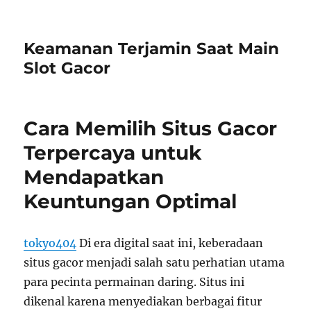
Keamanan Terjamin Saat Main
Slot Gacor
Cara Memilih Situs Gacor
Terpercaya untuk
Mendapatkan
Keuntungan Optimal
tokyo404
Di era digital saat ini, keberadaan
situs gacor menjadi salah satu perhatian utama
para pecinta permainan daring. Situs ini
dikenal karena menyediakan berbagai fitur