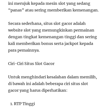
ini merujuk kepada mesin slot yang sedang
“panas” atau sering memberikan kemenangan.
Secara sederhana, situs slot gacor adalah
website slot yang memungkinkan permainan
dengan tingkat kemenangan tinggi dan sering
kali memberikan bonus serta jackpot kepada
para pemainnya.
Ciri-Ciri Situs Slot Gacor
Untuk menghindari kesalahan dalam memilih,
di bawah ini adalah beberapa ciri situs slot
gacor yang harus diperhatikan:
RTP Tinggi