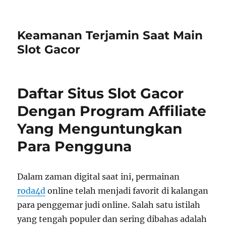
Keamanan Terjamin Saat Main
Slot Gacor
Daftar Situs Slot Gacor
Dengan Program Affiliate
Yang Menguntungkan
Para Pengguna
Dalam zaman digital saat ini, permainan
roda4d
online telah menjadi favorit di kalangan
para penggemar judi online. Salah satu istilah
yang tengah populer dan sering dibahas adalah