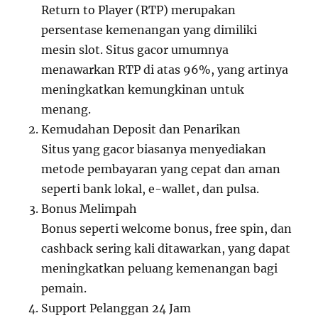
Return to Player (RTP) merupakan
persentase kemenangan yang dimiliki
mesin slot. Situs gacor umumnya
menawarkan RTP di atas 96%, yang artinya
meningkatkan kemungkinan untuk
menang.
Kemudahan Deposit dan Penarikan
Situs yang gacor biasanya menyediakan
metode pembayaran yang cepat dan aman
seperti bank lokal, e-wallet, dan pulsa.
Bonus Melimpah
Bonus seperti welcome bonus, free spin, dan
cashback sering kali ditawarkan, yang dapat
meningkatkan peluang kemenangan bagi
pemain.
Support Pelanggan 24 Jam