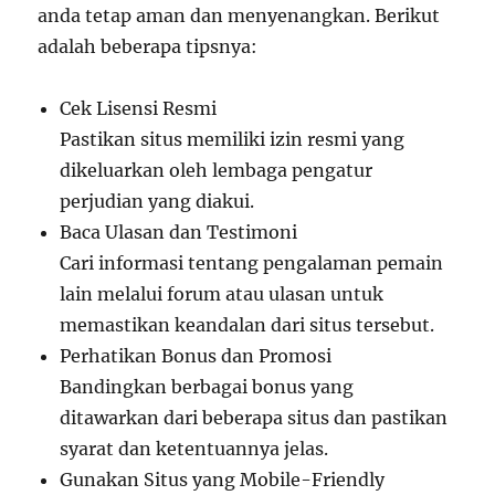
anda tetap aman dan menyenangkan. Berikut
adalah beberapa tipsnya:
Cek Lisensi Resmi
Pastikan situs memiliki izin resmi yang
dikeluarkan oleh lembaga pengatur
perjudian yang diakui.
Baca Ulasan dan Testimoni
Cari informasi tentang pengalaman pemain
lain melalui forum atau ulasan untuk
memastikan keandalan dari situs tersebut.
Perhatikan Bonus dan Promosi
Bandingkan berbagai bonus yang
ditawarkan dari beberapa situs dan pastikan
syarat dan ketentuannya jelas.
Gunakan Situs yang Mobile-Friendly