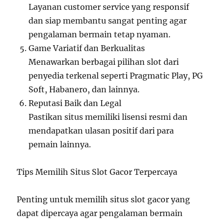
Layanan customer service yang responsif
dan siap membantu sangat penting agar
pengalaman bermain tetap nyaman.
Game Variatif dan Berkualitas
Menawarkan berbagai pilihan slot dari
penyedia terkenal seperti Pragmatic Play, PG
Soft, Habanero, dan lainnya.
Reputasi Baik dan Legal
Pastikan situs memiliki lisensi resmi dan
mendapatkan ulasan positif dari para
pemain lainnya.
Tips Memilih Situs Slot Gacor Terpercaya
Penting untuk memilih situs slot gacor yang
dapat dipercaya agar pengalaman bermain