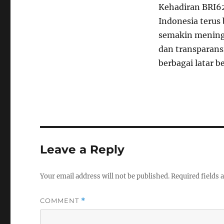
Kehadiran BRI62 
Indonesia terus
semakin menin
dan transparans
berbagai latar b
Leave a Reply
Your email address will not be published.
Required fields
COMMENT
*