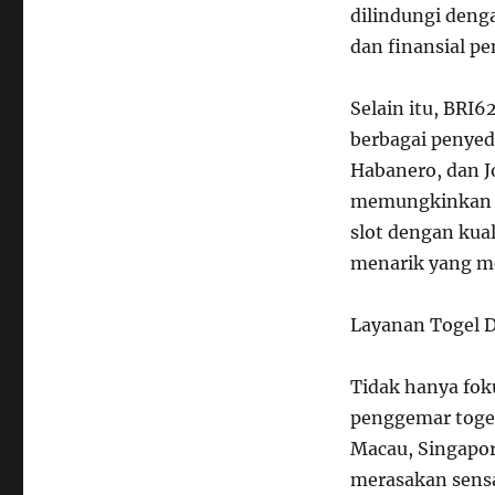
dilindungi deng
dan finansial pe
Selain itu, BRI6
berbagai penyedi
Habanero, dan J
memungkinkan p
slot dengan kual
menarik yang m
Layanan Togel D
Tidak hanya fok
penggemar togel
Macau, Singapo
merasakan sens