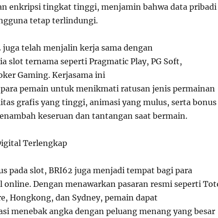
an enkripsi tingkat tinggi, menjamin bahwa data pribadi
ngguna tetap terlindungi.
2 juga telah menjalin kerja sama dengan
a slot ternama seperti Pragmatic Play, PG Soft,
oker Gaming. Kerjasama ini
ara pemain untuk menikmati ratusan jenis permainan
itas grafis yang tinggi, animasi yang mulus, serta bonus
enambah keseruan dan tantangan saat bermain.
igital Terlengkap
us pada slot, BRI62 juga menjadi tempat bagi para
 online. Dengan menawarkan pasaran resmi seperti Tot
re, Hongkong, dan Sydney, pemain dapat
asi menebak angka dengan peluang menang yang besar