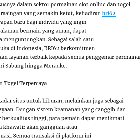
susnya dalam sektor permainan slot online dan togel
persaingan yang semakin ketat, kehadiran
bri62
pan baru bagi individu yang ingin
alaman bermain yang aman, dapat
ta menguntungkan. Sebagai salah satu
uka di Indonesia, BRI62 berkomitmen
an layanan terbaik kepada semua penggemar permaina
dari Sabang hingga Merauke.
an Togel Terpercaya
adar situs untuk hiburan, melainkan juga sebagai
ayaan. Dengan sistem keamanan yang canggih dan
 berkualitas tinggi, para pemain dapat menikmati
a khawatir akan gangguan atau
asi. Semua transaksi di platform ini