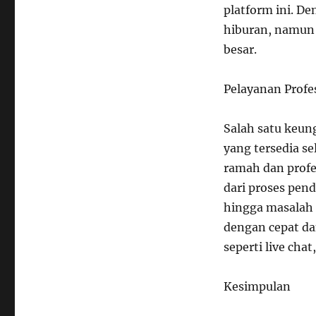
platform ini. D
hiburan, namun
besar.
Pelayanan Profe
Salah satu keun
yang tersedia s
ramah dan profe
dari proses pend
hingga masalah 
dengan cepat da
seperti live cha
Kesimpulan