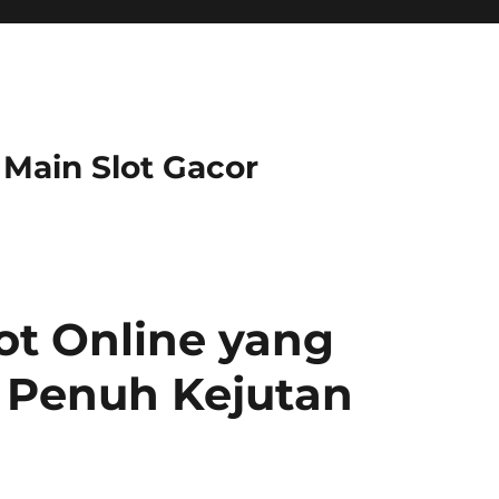
Main Slot Gacor
ot Online yang
n Penuh Kejutan