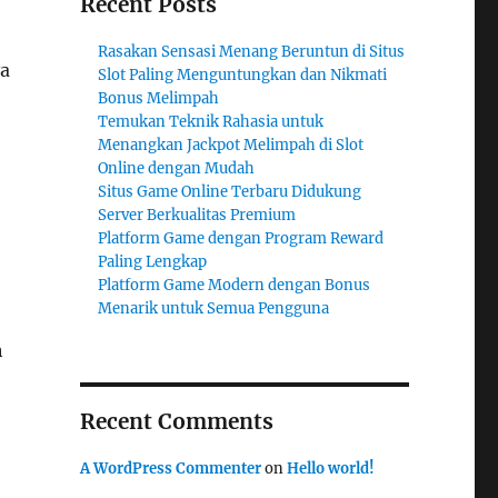
Recent Posts
Rasakan Sensasi Menang Beruntun di Situs
ya
Slot Paling Menguntungkan dan Nikmati
Bonus Melimpah
Temukan Teknik Rahasia untuk
Menangkan Jackpot Melimpah di Slot
Online dengan Mudah
Situs Game Online Terbaru Didukung
Server Berkualitas Premium
Platform Game dengan Program Reward
Paling Lengkap
Platform Game Modern dengan Bonus
Menarik untuk Semua Pengguna
h
Recent Comments
A WordPress Commenter
on
Hello world!