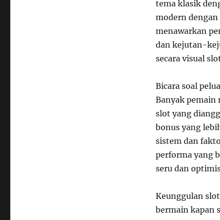
tema klasik den
modern dengan a
menawarkan peng
dan kejutan-keju
secara visual sl
Bicara soal pelu
Banyak pemain 
slot yang diang
bonus yang lebi
sistem dan fakt
performa yang b
seru dan optimis
Keunggulan slot 
bermain kapan s