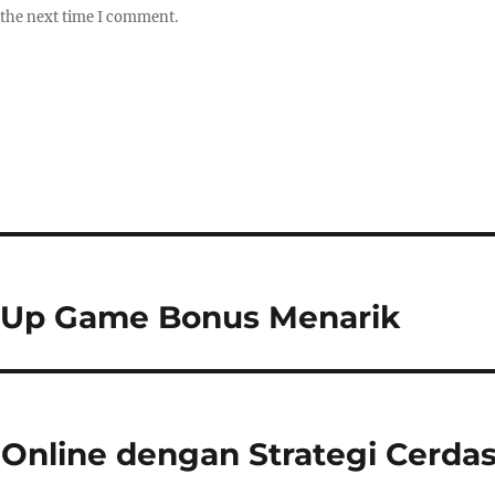
 the next time I comment.
op Up Game Bonus Menarik
 Online dengan Strategi Cerda