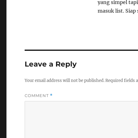
yang simpel tapi
masuk list. Siap
Leave a Reply
Your email address will not be published.
Required fields
COMMENT
*