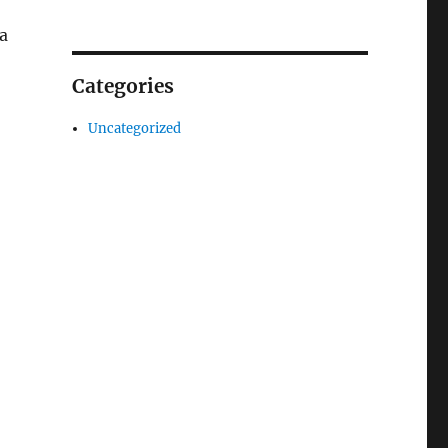
a
Categories
Uncategorized