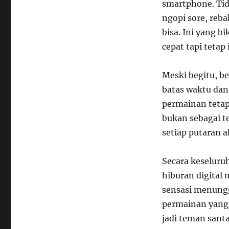
smartphone. Tid
ngopi sore, reb
bisa. Ini yang b
cepat tapi tetap
Meski begitu, be
batas waktu dan
permainan tetap
bukan sebagai t
setiap putaran a
Secara keseluru
hiburan digital
sensasi menungg
permainan yang 
jadi teman santa