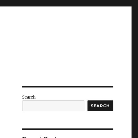
Search
SEARCH