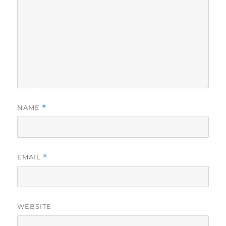
NAME
*
EMAIL
*
WEBSITE