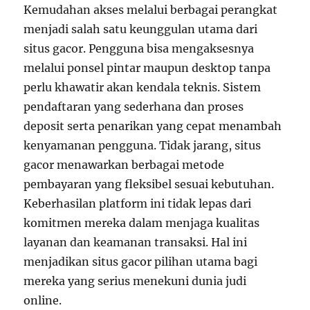
Kemudahan akses melalui berbagai perangkat
menjadi salah satu keunggulan utama dari
situs gacor. Pengguna bisa mengaksesnya
melalui ponsel pintar maupun desktop tanpa
perlu khawatir akan kendala teknis. Sistem
pendaftaran yang sederhana dan proses
deposit serta penarikan yang cepat menambah
kenyamanan pengguna. Tidak jarang, situs
gacor menawarkan berbagai metode
pembayaran yang fleksibel sesuai kebutuhan.
Keberhasilan platform ini tidak lepas dari
komitmen mereka dalam menjaga kualitas
layanan dan keamanan transaksi. Hal ini
menjadikan situs gacor pilihan utama bagi
mereka yang serius menekuni dunia judi
online.