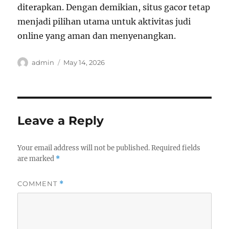
diterapkan. Dengan demikian, situs gacor tetap
menjadi pilihan utama untuk aktivitas judi
online yang aman dan menyenangkan.
Author
Posted
admin
May 14, 2026
on
Leave a Reply
Your email address will not be published.
Required fields
are marked
*
COMMENT
*