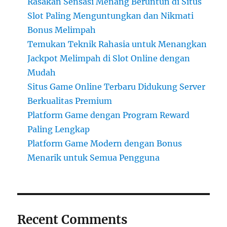
Rasakan Sensasi Menang Beruntun di Situs
Slot Paling Menguntungkan dan Nikmati
Bonus Melimpah
Temukan Teknik Rahasia untuk Menangkan
Jackpot Melimpah di Slot Online dengan
Mudah
Situs Game Online Terbaru Didukung Server
Berkualitas Premium
Platform Game dengan Program Reward
Paling Lengkap
Platform Game Modern dengan Bonus
Menarik untuk Semua Pengguna
Recent Comments