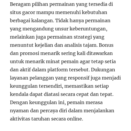
Beragam pilihan permainan yang tersedia di
situs gacor mampu memenuhi kebutuhan
berbagai kalangan. Tidak hanya permainan
yang mengandung unsur keberuntungan,
melainkan juga permainan strategi yang
menuntut kejelian dan analisis tajam. Bonus
dan promosi menarik sering kali ditawarkan
untuk menarik minat pemain agar tetap setia
dan aktif dalam platform tersebut. Dukungan
layanan pelanggan yang responsif juga menjadi
keunggulan tersendiri, memastikan setiap
kendala dapat diatasi secara cepat dan tepat.
Dengan keunggulan ini, pemain merasa
nyaman dan percaya diri dalam menjalankan
aktivitas taruhan secara online.