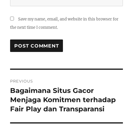
Save my name, email, and website in this browser for
the next time I comment.
Post
PREVIOUS
navigation
Bagaimana Situs Gacor
Previous
post:
Menjaga Komitmen terhadap
Fair Play dan Transparansi