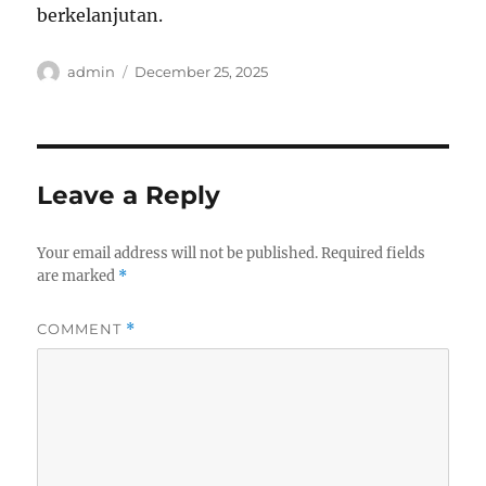
berkelanjutan.
Author
Posted
admin
December 25, 2025
on
Leave a Reply
Your email address will not be published.
Required fields
are marked
*
COMMENT
*