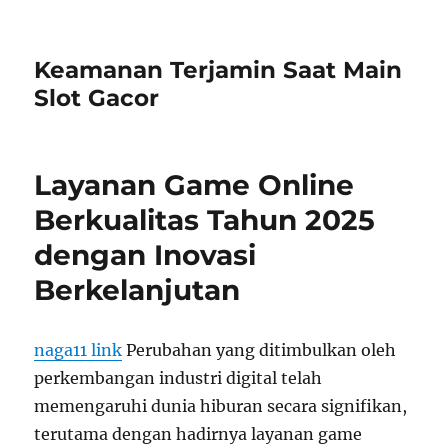
Keamanan Terjamin Saat Main
Slot Gacor
Layanan Game Online
Berkualitas Tahun 2025
dengan Inovasi
Berkelanjutan
naga11 link
Perubahan yang ditimbulkan oleh
perkembangan industri digital telah
memengaruhi dunia hiburan secara signifikan,
terutama dengan hadirnya layanan game