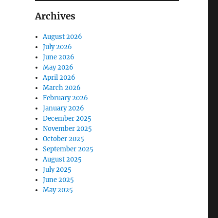
Archives
August 2026
July 2026
June 2026
May 2026
April 2026
March 2026
February 2026
January 2026
December 2025
November 2025
October 2025
September 2025
August 2025
July 2025
June 2025
May 2025