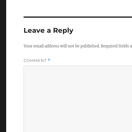
Leave a Reply
Your email address will not be published.
Required fields
COMMENT
*