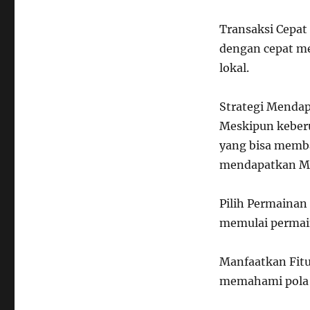
Transaksi Cepa
dengan cepat me
lokal.
Strategi Mendap
Meskipun keberu
yang bisa memb
mendapatkan M
Pilih Permainan
memulai permai
Manfaatkan Fit
memahami pola da