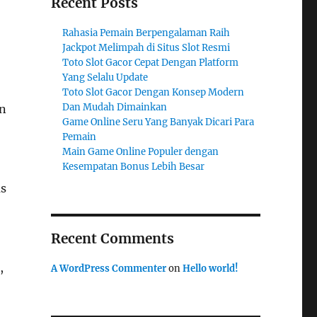
Recent Posts
Rahasia Pemain Berpengalaman Raih
Jackpot Melimpah di Situs Slot Resmi
Toto Slot Gacor Cepat Dengan Platform
Yang Selalu Update
Toto Slot Gacor Dengan Konsep Modern
Dan Mudah Dimainkan
an
Game Online Seru Yang Banyak Dicari Para
Pemain
Main Game Online Populer dengan
Kesempatan Bonus Lebih Besar
us
Recent Comments
,
A WordPress Commenter
on
Hello world!