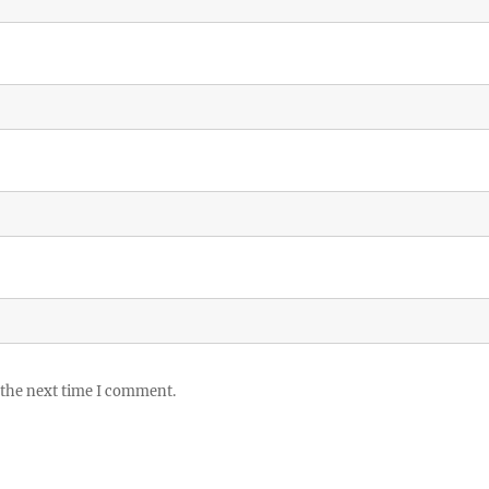
 the next time I comment.