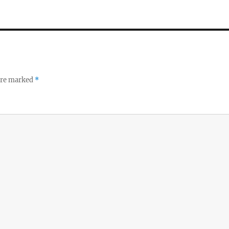
 are marked
*