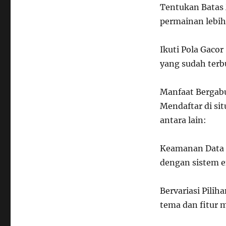
Tentukan Batas
permainan lebih
Ikuti Pola Gaco
yang sudah terbu
Manfaat Bergabu
Mendaftar di si
antara lain:
Keamanan Data T
dengan sistem e
Bervariasi Pili
tema dan fitur 