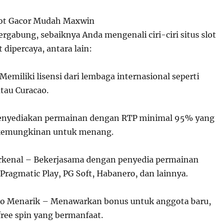
 Slot Gacor Mudah Maxwin
rgabung, sebaiknya Anda mengenali ciri-ciri situs slot
 dipercaya, antara lain:
Memiliki lisensi dari lembaga internasional seperti
tau Curacao.
enyediakan permainan dengan RTP minimal 95% yang
kemungkinan untuk menang.
erkenal – Bekerjasama dengan penyedia permainan
Pragmatic Play, PG Soft, Habanero, dan lainnya.
o Menarik – Menawarkan bonus untuk anggota baru,
free spin yang bermanfaat.