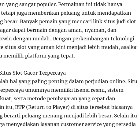
an yang sangat populer. Permainan ini tidak hanya
tetapi juga memberikan peluang untuk mendapatkan
 besar. Banyak pemain yang mencari link situs judi slot
 agar dapat bermain dengan aman, nyaman, dan
win dengan mudah. Dengan perkembangan teknologi
ke situs slot yang aman kini menjadi lebih mudah, asalk
a memilih platform yang tepat.
Situs Slot Gacor Terpercaya
ah hal yang paling penting dalam perjudian online. Sit
 terpercaya umumnya memiliki lisensi resmi, sistem
kuat, serta metode pembayaran yang cepat dan
in itu, RTP (Return to Player) di situs tersebut biasanya
ng berarti peluang menang menjadi lebih besar. Selain itu
juga menyediakan layanan customer service yang tersedia