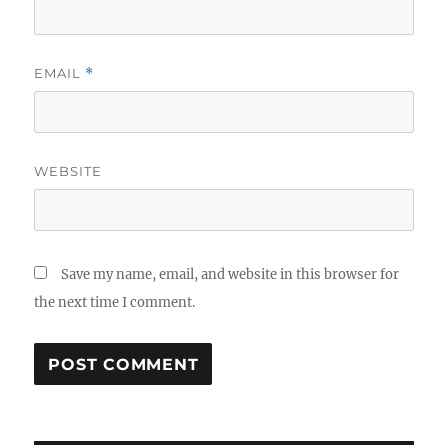
EMAIL
*
WEBSITE
Save my name, email, and website in this browser for
the next time I comment.