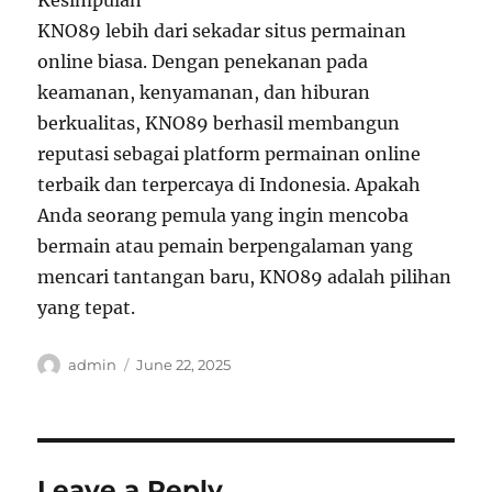
Kesimpulan
KNO89 lebih dari sekadar situs permainan
online biasa. Dengan penekanan pada
keamanan, kenyamanan, dan hiburan
berkualitas, KNO89 berhasil membangun
reputasi sebagai platform permainan online
terbaik dan terpercaya di Indonesia. Apakah
Anda seorang pemula yang ingin mencoba
bermain atau pemain berpengalaman yang
mencari tantangan baru, KNO89 adalah pilihan
yang tepat.
Author
Posted
admin
June 22, 2025
on
Leave a Reply