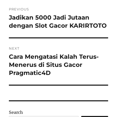
Post
PREVIOUS
navigation
Jadikan 5000 Jadi Jutaan
Previous
post:
dengan Slot Gacor KARIRTOTO
NEXT
Cara Mengatasi Kalah Terus-
Next
post:
Menerus di Situs Gacor
Pragmatic4D
Search