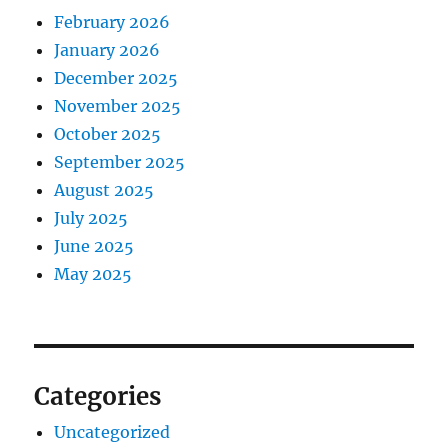
February 2026
January 2026
December 2025
November 2025
October 2025
September 2025
August 2025
July 2025
June 2025
May 2025
Categories
Uncategorized