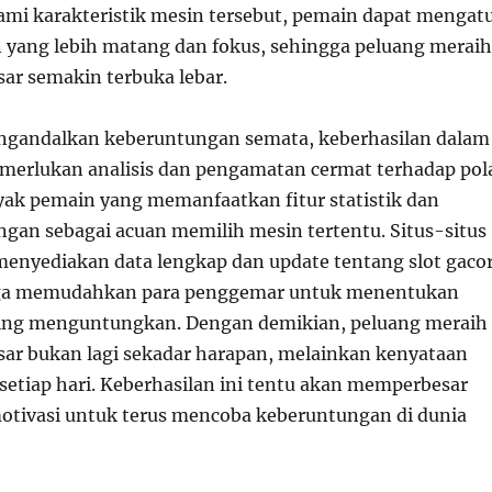
i karakteristik mesin tersebut, pemain dapat mengat
n yang lebih matang dan fokus, sehingga peluang meraih
r semakin terbuka lebar.
ngandalkan keberuntungan semata, keberhasilan dalam
merlukan analisis dan pengamatan cermat terhadap pol
ak pemain yang memanfaatkan fitur statistik dan
gan sebagai acuan memilih mesin tertentu. Situs-situs
 menyediakan data lengkap dan update tentang slot gaco
gga memudahkan para penggemar untuk menentukan
ling menguntungkan. Dengan demikian, peluang meraih
r bukan lagi sekadar harapan, melainkan kenyataan
 setiap hari. Keberhasilan ini tentu akan memperbesar
tivasi untuk terus mencoba keberuntungan di dunia