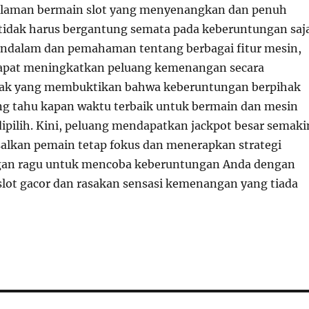
alaman bermain slot yang menyenangkan dan penuh
idak harus bergantung semata pada keberuntungan saja
ndalam dan pemahaman tentang berbagai fitur mesin,
dapat meningkatkan peluang kemenangan secara
nyak yang membuktikan bahwa keberuntungan berpihak
g tahu kapan waktu terbaik untuk bermain dan mesin
dipilih. Kini, peluang mendapatkan jackpot besar semaki
asalkan pemain tetap fokus dan menerapkan strategi
angan ragu untuk mencoba keberuntungan Anda dengan
ot gacor dan rasakan sensasi kemenangan yang tiada