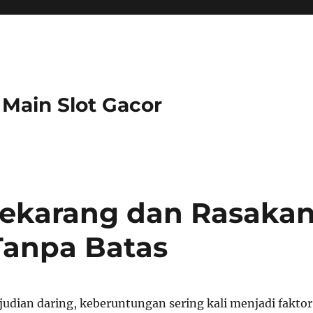
Main Slot Gacor
Sekarang dan Rasaka
Tanpa Batas
judian daring, keberuntungan sering kali menjadi faktor