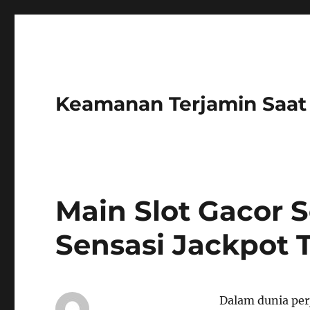
Keamanan Terjamin Saat 
Main Slot Gacor 
Sensasi Jackpot 
Dalam dunia per