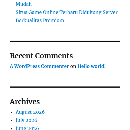
Mudah
Situs Game Online Terbaru Didukung Server
Berkualitas Premium
Recent Comments
A WordPress Commenter
on
Hello world!
Archives
August 2026
July 2026
June 2026