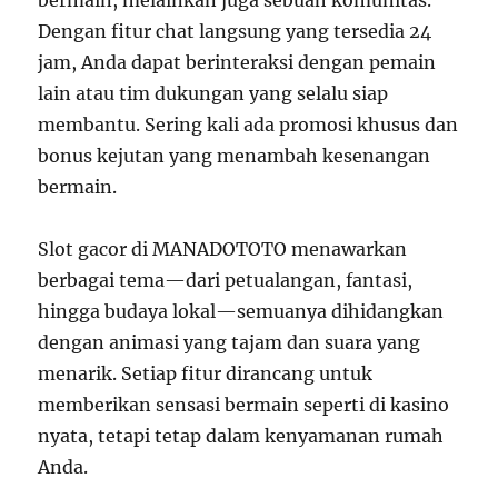
bermain, melainkan juga sebuah komunitas.
Dengan fitur chat langsung yang tersedia 24
jam, Anda dapat berinteraksi dengan pemain
lain atau tim dukungan yang selalu siap
membantu. Sering kali ada promosi khusus dan
bonus kejutan yang menambah kesenangan
bermain.
Slot gacor di MANADOTOTO menawarkan
berbagai tema—dari petualangan, fantasi,
hingga budaya lokal—semuanya dihidangkan
dengan animasi yang tajam dan suara yang
menarik. Setiap fitur dirancang untuk
memberikan sensasi bermain seperti di kasino
nyata, tetapi tetap dalam kenyamanan rumah
Anda.