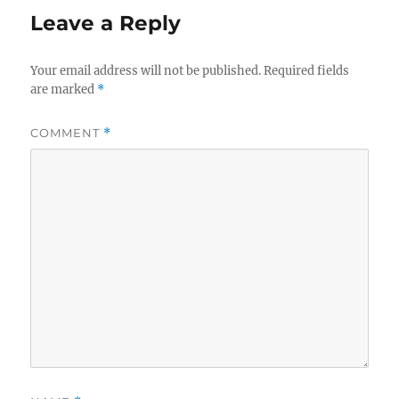
Leave a Reply
Your email address will not be published.
Required fields
are marked
*
COMMENT
*