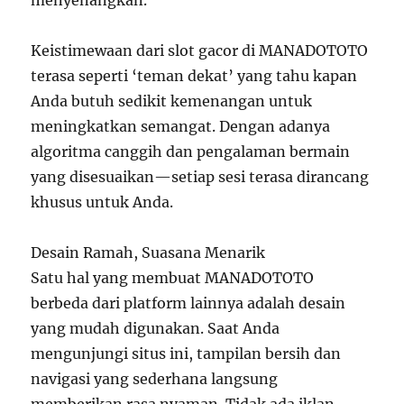
menyenangkan.
Keistimewaan dari slot gacor di MANADOTOTO
terasa seperti ‘teman dekat’ yang tahu kapan
Anda butuh sedikit kemenangan untuk
meningkatkan semangat. Dengan adanya
algoritma canggih dan pengalaman bermain
yang disesuaikan—setiap sesi terasa dirancang
khusus untuk Anda.
Desain Ramah, Suasana Menarik
Satu hal yang membuat MANADOTOTO
berbeda dari platform lainnya adalah desain
yang mudah digunakan. Saat Anda
mengunjungi situs ini, tampilan bersih dan
navigasi yang sederhana langsung