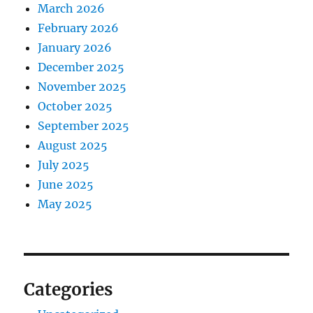
March 2026
February 2026
January 2026
December 2025
November 2025
October 2025
September 2025
August 2025
July 2025
June 2025
May 2025
Categories