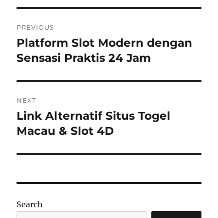
Post
PREVIOUS
navigation
Platform Slot Modern dengan
Previous
post:
Sensasi Praktis 24 Jam
NEXT
Link Alternatif Situs Togel
Next
post:
Macau & Slot 4D
Search