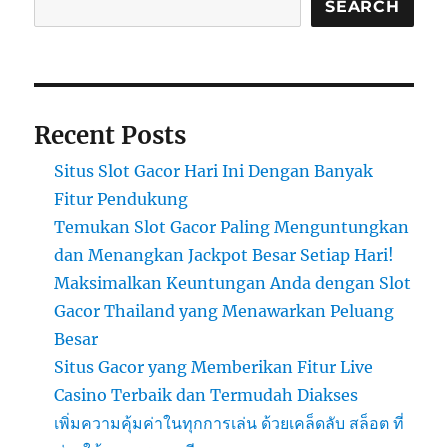
SEARCH
Recent Posts
Situs Slot Gacor Hari Ini Dengan Banyak
Fitur Pendukung
Temukan Slot Gacor Paling Menguntungkan
dan Menangkan Jackpot Besar Setiap Hari!
Maksimalkan Keuntungan Anda dengan Slot
Gacor Thailand yang Menawarkan Peluang
Besar
Situs Gacor yang Memberikan Fitur Live
Casino Terbaik dan Termudah Diakses
เพิ่มความคุ้มค่าในทุกการเล่น ด้วยเคล็ดลับ สล็อต ที่