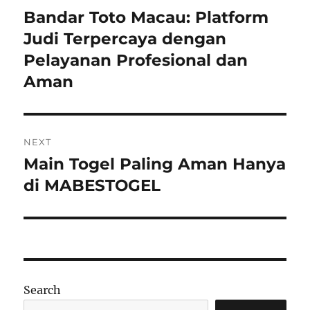
navigation
Bandar Toto Macau: Platform
Previous
post:
Judi Terpercaya dengan
Pelayanan Profesional dan
Aman
NEXT
Main Togel Paling Aman Hanya
Next
post:
di MABESTOGEL
Search