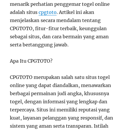
menarik perhatian penggemar togel online
adalah situs
cpgtoto
. Artikel ini akan
menjelaskan secara mendalam tentang
CPGTOTO, fitur-fitur terbaik, keunggulan
sebagai situs, dan cara bermain yang aman
serta bertanggung jawab.
Apa Itu CPGTOTO?
CPGTOTO merupakan salah satu situs togel
online yang dapat diandalkan, menawarkan
berbagai permainan judi angka, khususnya
togel, dengan informasi yang lengkap dan
terpercaya. Situs ini memiliki reputasi yang
kuat, layanan pelanggan yang responsif, dan
sistem yang aman serta transparan. Istilah