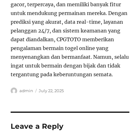
gacor, terpercaya, dan memiliki banyak fitur
untuk mendukung permainan mereka. Dengan
prediksi yang akurat, data real-time, layanan
pelanggan 24/7, dan sistem keamanan yang
dapat diandalkan, CPGTOTO memberikan
pengalaman bermain togel online yang
menyenangkan dan bermanfaat. Namun, selalu
ingat untuk bermain dengan bijak dan tidak
tergantung pada keberuntungan semata.
Author
Posted
admin
July 22, 2025
on
Leave a Reply