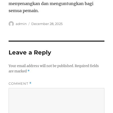
menyenangkan dan menguntungkan bagi
semua pemain.
Author
Posted
admin
December 28, 2025
on
Leave a Reply
Your email address will not be published.
Required fields
are marked
*
COMMENT
*