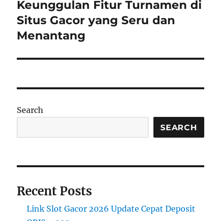
Keunggulan Fitur Turnamen di
Next
post:
Situs Gacor yang Seru dan
Menantang
Search
SEARCH
Recent Posts
Link Slot Gacor 2026 Update Cepat Deposit