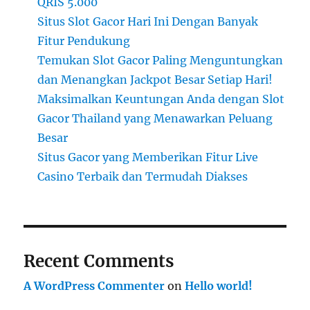
QRIS 5.000
Situs Slot Gacor Hari Ini Dengan Banyak
Fitur Pendukung
Temukan Slot Gacor Paling Menguntungkan
dan Menangkan Jackpot Besar Setiap Hari!
Maksimalkan Keuntungan Anda dengan Slot
Gacor Thailand yang Menawarkan Peluang
Besar
Situs Gacor yang Memberikan Fitur Live
Casino Terbaik dan Termudah Diakses
Recent Comments
A WordPress Commenter
on
Hello world!