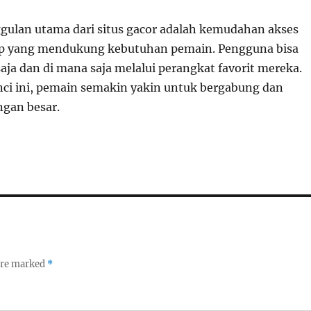
gulan utama dari situs gacor adalah kemudahan akses
kap yang mendukung kebutuhan pemain. Pengguna bisa
aja dan di mana saja melalui perangkat favorit mereka.
ci ini, pemain semakin yakin untuk bergabung dan
gan besar.
 are marked
*