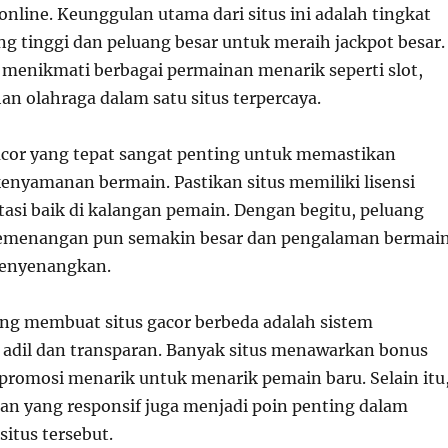
nline. Keunggulan utama dari situs ini adalah tingkat
 tinggi dan peluang besar untuk meraih jackpot besar.
menikmati berbagai permainan menarik seperti slot,
an olahraga dalam satu situs terpercaya.
acor yang tepat sangat penting untuk memastikan
nyamanan bermain. Pastikan situs memiliki lisensi
tasi baik di kalangan pemain. Dengan begitu, peluang
menangan pun semakin besar dan pengalaman bermai
menyenangkan.
ng membuat situs gacor berbeda adalah sistem
adil dan transparan. Banyak situs menawarkan bonus
promosi menarik untuk menarik pemain baru. Selain itu
an yang responsif juga menjadi poin penting dalam
situs tersebut.