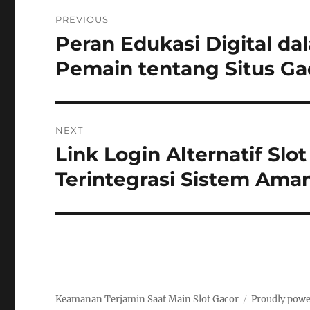
Post
PREVIOUS
navigation
Peran Edukasi Digital 
Previous
post:
Pemain tentang Situs Ga
NEXT
Link Login Alternatif Slo
Next
post:
Terintegrasi Sistem Ama
Keamanan Terjamin Saat Main Slot Gacor
Proudly pow