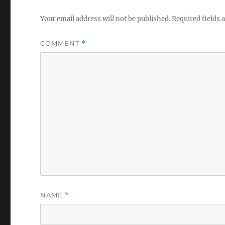
Your email address will not be published.
Required fields
COMMENT
*
NAME
*