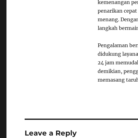
kemenangan pema
penarikan cepa
menang. Dengan 
langkah bermain
Pengalaman berm
didukung layana
24 jam memudah
demikian, pengg
memasang taruha
Leave a Reply