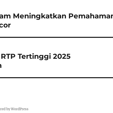
dalam Meningkatkan Pemahama
cor
t RTP Tertinggi 2025
n
ered by WordPress