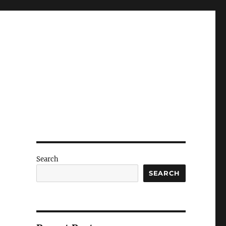
Search
SEARCH