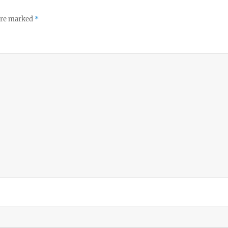
 are marked
*