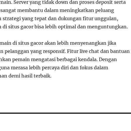
in. Server yang tidak down dan proses deposit serta
t sangat membantu dalam meningkatkan peluang
strategi yang tepat dan dukungan fitur unggulan,
 di situs gacor bisa lebih optimal dan menguntungkan.
ain di situs gacor akan lebih menyenangkan jika
n pelanggan yang responsif. Fitur live chat dan bantuan
kan pemain mengatasi berbagai kendala. Dengan
una merasa lebih percaya diri dan fokus dalam
n demi hasil terbaik.