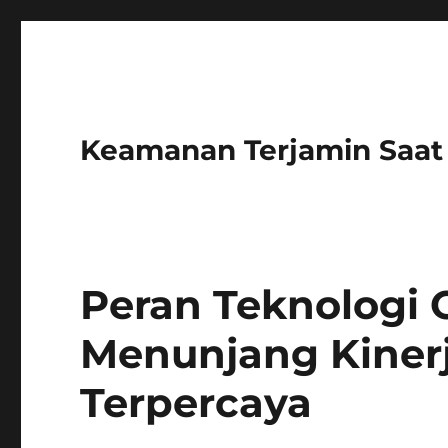
Keamanan Terjamin Saat 
Peran Teknologi
Menunjang Kinerj
Terpercaya