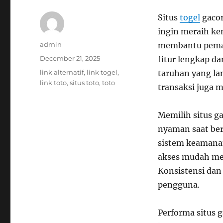
Situs
togel
gacor
ingin meraih ke
Author
admin
membantu pemai
Posted
December 21, 2025
fitur lengkap d
on
Tags
link alternatif
,
link togel
,
taruhan yang la
link toto
,
situs toto
,
toto
transaksi juga m
Memilih situs g
nyaman saat berm
sistem keamanan
akses mudah menj
Konsistensi dan
pengguna.
Performa situs 