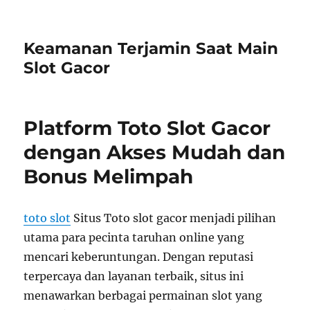
Keamanan Terjamin Saat Main
Slot Gacor
Platform Toto Slot Gacor
dengan Akses Mudah dan
Bonus Melimpah
toto slot
Situs Toto slot gacor menjadi pilihan
utama para pecinta taruhan online yang
mencari keberuntungan. Dengan reputasi
terpercaya dan layanan terbaik, situs ini
menawarkan berbagai permainan slot yang