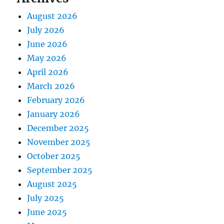
August 2026
July 2026
June 2026
May 2026
April 2026
March 2026
February 2026
January 2026
December 2025
November 2025
October 2025
September 2025
August 2025
July 2025
June 2025