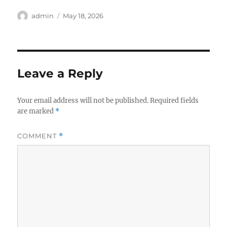
Author
Posted
admin
May 18, 2026
on
Leave a Reply
Your email address will not be published.
Required fields
are marked
*
COMMENT
*