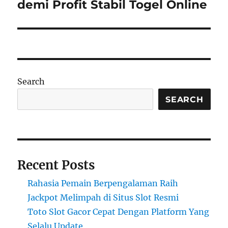
demi Profit Stabil Togel Online
Search
SEARCH
Recent Posts
Rahasia Pemain Berpengalaman Raih
Jackpot Melimpah di Situs Slot Resmi
Toto Slot Gacor Cepat Dengan Platform Yang
Selalu Update