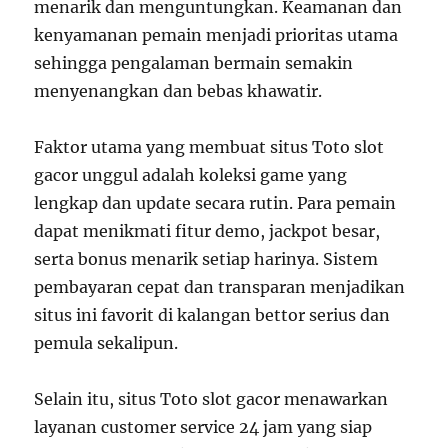
menarik dan menguntungkan. Keamanan dan
kenyamanan pemain menjadi prioritas utama
sehingga pengalaman bermain semakin
menyenangkan dan bebas khawatir.
Faktor utama yang membuat situs Toto slot
gacor unggul adalah koleksi game yang
lengkap dan update secara rutin. Para pemain
dapat menikmati fitur demo, jackpot besar,
serta bonus menarik setiap harinya. Sistem
pembayaran cepat dan transparan menjadikan
situs ini favorit di kalangan bettor serius dan
pemula sekalipun.
Selain itu, situs Toto slot gacor menawarkan
layanan customer service 24 jam yang siap