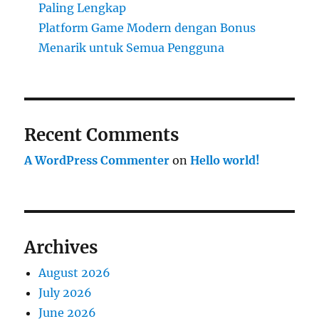
Paling Lengkap
Platform Game Modern dengan Bonus
Menarik untuk Semua Pengguna
Recent Comments
A WordPress Commenter
on
Hello world!
Archives
August 2026
July 2026
June 2026