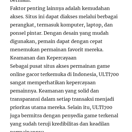
bermain.
Faktor penting lainnya adalah kemudahan
akses. Situs ini dapat diakses melalui berbagai
perangkat, termasuk komputer, laptop, dan
ponsel pintar. Dengan desain yang mudah
digunakan, pemain dapat dengan cepat
menemukan permainan favorit mereka.
Keamanan dan Kepercayaan
Sebagai pusat situs akses permainan game
online gacor terkemuka di Indonesia, ULTI700
sangat memperhatikan kepercayaan
pemainnya. Keamanan yang solid dan
transparansi dalam setiap transaksi menjadi
prioritas utama mereka. Selain itu, ULTI700
juga bermitra dengan penyedia game terkenal
yang sudah teruji kredibilitas dan keadilan