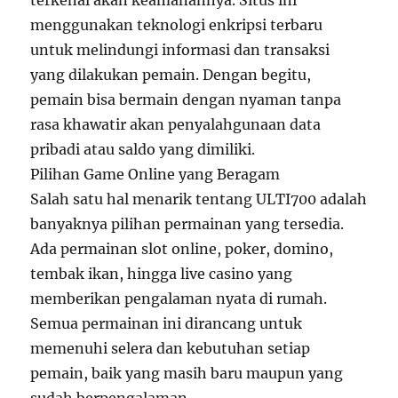
terkenal akan keamanannya. Situs ini
menggunakan teknologi enkripsi terbaru
untuk melindungi informasi dan transaksi
yang dilakukan pemain. Dengan begitu,
pemain bisa bermain dengan nyaman tanpa
rasa khawatir akan penyalahgunaan data
pribadi atau saldo yang dimiliki.
Pilihan Game Online yang Beragam
Salah satu hal menarik tentang ULTI700 adalah
banyaknya pilihan permainan yang tersedia.
Ada permainan slot online, poker, domino,
tembak ikan, hingga live casino yang
memberikan pengalaman nyata di rumah.
Semua permainan ini dirancang untuk
memenuhi selera dan kebutuhan setiap
pemain, baik yang masih baru maupun yang