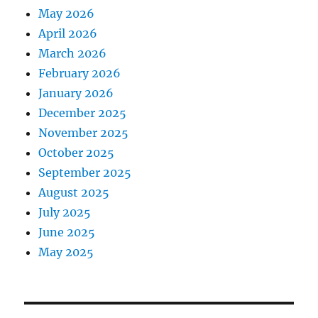
May 2026
April 2026
March 2026
February 2026
January 2026
December 2025
November 2025
October 2025
September 2025
August 2025
July 2025
June 2025
May 2025