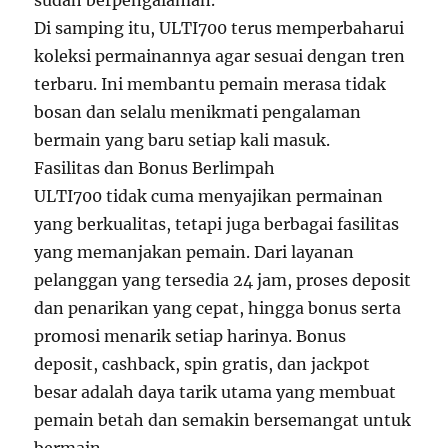
sudah berpengalaman.
Di samping itu, ULTI700 terus memperbaharui
koleksi permainannya agar sesuai dengan tren
terbaru. Ini membantu pemain merasa tidak
bosan dan selalu menikmati pengalaman
bermain yang baru setiap kali masuk.
Fasilitas dan Bonus Berlimpah
ULTI700 tidak cuma menyajikan permainan
yang berkualitas, tetapi juga berbagai fasilitas
yang memanjakan pemain. Dari layanan
pelanggan yang tersedia 24 jam, proses deposit
dan penarikan yang cepat, hingga bonus serta
promosi menarik setiap harinya. Bonus
deposit, cashback, spin gratis, dan jackpot
besar adalah daya tarik utama yang membuat
pemain betah dan semakin bersemangat untuk