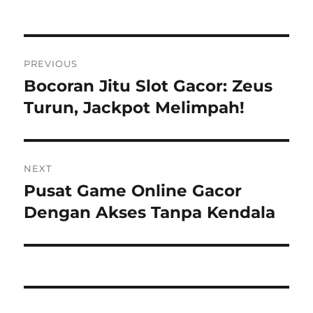
Post
PREVIOUS
navigation
Bocoran Jitu Slot Gacor: Zeus
Previous
post:
Turun, Jackpot Melimpah!
NEXT
Pusat Game Online Gacor
Next
post:
Dengan Akses Tanpa Kendala