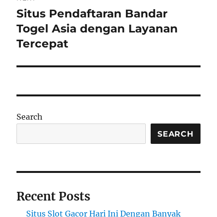
Situs Pendaftaran Bandar
Next
post:
Togel Asia dengan Layanan
Tercepat
Search
SEARCH
Recent Posts
Situs Slot Gacor Hari Ini Dengan Banyak