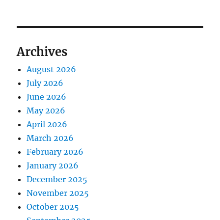
Archives
August 2026
July 2026
June 2026
May 2026
April 2026
March 2026
February 2026
January 2026
December 2025
November 2025
October 2025