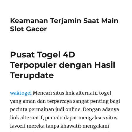
Keamanan Terjamin Saat Main
Slot Gacor
Pusat Togel 4D
Terpopuler dengan Hasil
Terupdate
waktogel
Mencari situs link alternatif togel
yang aman dan terpercaya sangat penting bagi
pecinta permainan judi online. Dengan adanya
link alternatif, pemain dapat mengakses situs
favorit mereka tanpa khawatir mengalami