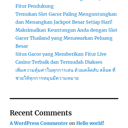
Fitur Pendukung
Temukan Slot Gacor Paling Menguntungkan
dan Menangkan Jackpot Besar Setiap Hari!
Maksimalkan Keuntungan Anda dengan Slot
Gacor Thailand yang Menawarkan Peluang
Besar
Situs Gacor yang Memberikan Fitur Live
Casino Terbaik dan Termudah Diakses
เพิ่มความคุ้มค่าในทุกการเล่น ด้วยเคล็ดลับ สล็อต ที่
ช่วยให้ทุกการหมุนมีความหมาย
Recent Comments
A WordPress Commenter
on
Hello world!