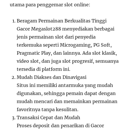
utama para penggemar slot online:
Beragam Permainan Berkualitas Tinggi
Gacor Megaslot288 menyediakan berbagai
jenis permainan slot dari penyedia
terkemuka seperti Microgaming, PG Soft,
Pragmatic Play, dan lainnya. Ada slot klasik,
video slot, dan juga slot progresif, semuanya
tersedia di platform ini.
Mudah Diakses dan Dinavigasi
Situs ini memiliki antarmuka yang mudah
digunakan, sehingga pemain dapat dengan
mudah mencari dan memainkan permainan
favoritnya tanpa kesulitan.
Transaksi Cepat dan Mudah
Proses deposit dan penarikan di Gacor