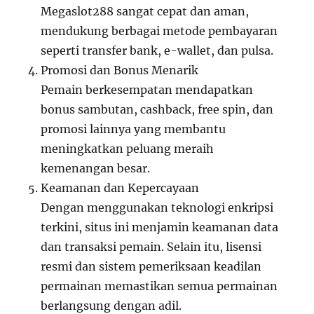
Megaslot288 sangat cepat dan aman,
mendukung berbagai metode pembayaran
seperti transfer bank, e-wallet, dan pulsa.
Promosi dan Bonus Menarik
Pemain berkesempatan mendapatkan
bonus sambutan, cashback, free spin, dan
promosi lainnya yang membantu
meningkatkan peluang meraih
kemenangan besar.
Keamanan dan Kepercayaan
Dengan menggunakan teknologi enkripsi
terkini, situs ini menjamin keamanan data
dan transaksi pemain. Selain itu, lisensi
resmi dan sistem pemeriksaan keadilan
permainan memastikan semua permainan
berlangsung dengan adil.