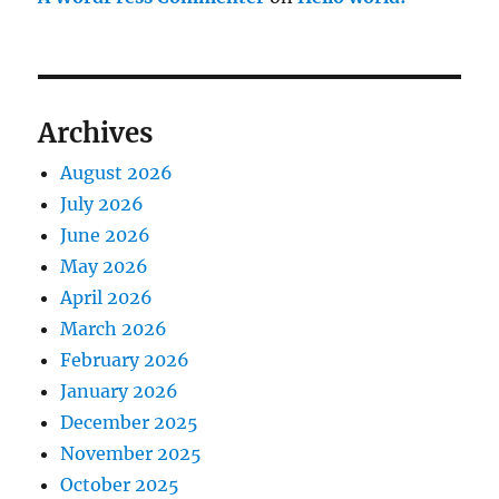
Archives
August 2026
July 2026
June 2026
May 2026
April 2026
March 2026
February 2026
January 2026
December 2025
November 2025
October 2025