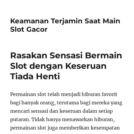
Keamanan Terjamin Saat Main
Slot Gacor
Rasakan Sensasi Bermain
Slot dengan Keseruan
Tiada Henti
Permainan slot telah menjadi hiburan favorit
bagi banyak orang, terutama bagi mereka yang
mencari sensasi dan keseruan dalam setiap
putaran. Tidak hanya menawarkan hiburan,
permainan slot juga memberikan kesempatan