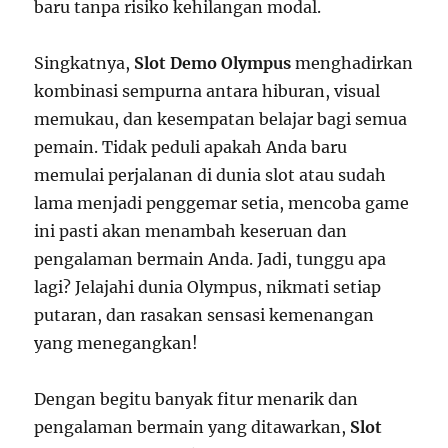
baru tanpa risiko kehilangan modal.
Singkatnya,
Slot Demo Olympus
menghadirkan
kombinasi sempurna antara hiburan, visual
memukau, dan kesempatan belajar bagi semua
pemain. Tidak peduli apakah Anda baru
memulai perjalanan di dunia slot atau sudah
lama menjadi penggemar setia, mencoba game
ini pasti akan menambah keseruan dan
pengalaman bermain Anda. Jadi, tunggu apa
lagi? Jelajahi dunia Olympus, nikmati setiap
putaran, dan rasakan sensasi kemenangan
yang menegangkan!
Dengan begitu banyak fitur menarik dan
pengalaman bermain yang ditawarkan,
Slot