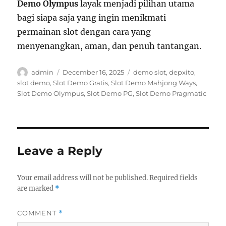
Demo Olympus
layak menjadi pilihan utama
bagi siapa saja yang ingin menikmati
permainan slot dengan cara yang
menyenangkan, aman, dan penuh tantangan.
Author
Posted
Tags
admin
December 16, 2025
demo slot
,
depxito
,
on
slot demo
,
Slot Demo Gratis
,
Slot Demo Mahjong Ways
,
Slot Demo Olympus
,
Slot Demo PG
,
Slot Demo Pragmatic
Leave a Reply
Your email address will not be published.
Required fields
are marked
*
COMMENT
*