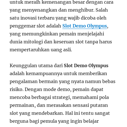
untuk meraih kemenangan besar dengan cara
yang menyenangkan dan menghibur. Salah
satu inovasi terbaru yang wajib dicoba oleh
penggemar slot adalah
Slot Demo Olympus
,
yang memungkinkan pemain menjelajahi
dunia mitologi dan keseruan slot tanpa harus
mempertaruhkan uang asli.
Keunggulan utama dari
Slot Demo Olympus
adalah kemampuannya untuk memberikan
pengalaman bermain yang nyata namun bebas
risiko. Dengan mode demo, pemain dapat
mencoba berbagai strategi, memahami pola
permainan, dan merasakan sensasi putaran
slot yang mendebarkan. Hal ini tentu sangat
berguna bagi pemula yang ingin belajar