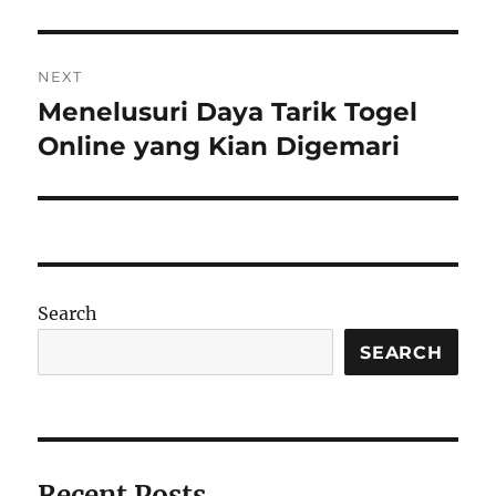
NEXT
Menelusuri Daya Tarik Togel
Next
post:
Online yang Kian Digemari
Search
SEARCH
Recent Posts