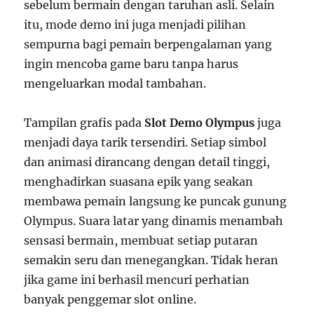
sebelum bermain dengan taruhan asli. Selain
itu, mode demo ini juga menjadi pilihan
sempurna bagi pemain berpengalaman yang
ingin mencoba game baru tanpa harus
mengeluarkan modal tambahan.
Tampilan grafis pada
Slot Demo Olympus
juga
menjadi daya tarik tersendiri. Setiap simbol
dan animasi dirancang dengan detail tinggi,
menghadirkan suasana epik yang seakan
membawa pemain langsung ke puncak gunung
Olympus. Suara latar yang dinamis menambah
sensasi bermain, membuat setiap putaran
semakin seru dan menegangkan. Tidak heran
jika game ini berhasil mencuri perhatian
banyak penggemar slot online.