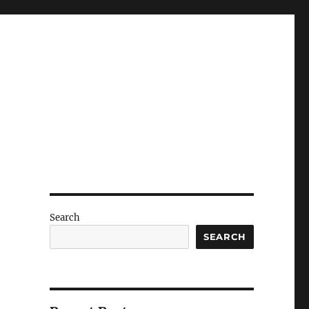
Search
SEARCH