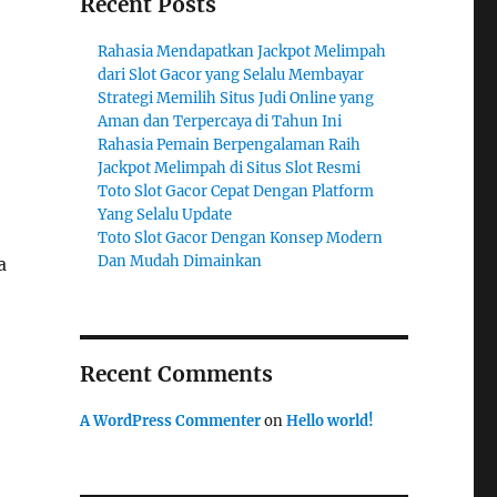
Recent Posts
Rahasia Mendapatkan Jackpot Melimpah
dari Slot Gacor yang Selalu Membayar
Strategi Memilih Situs Judi Online yang
Aman dan Terpercaya di Tahun Ini
Rahasia Pemain Berpengalaman Raih
Jackpot Melimpah di Situs Slot Resmi
Toto Slot Gacor Cepat Dengan Platform
Yang Selalu Update
Toto Slot Gacor Dengan Konsep Modern
Dan Mudah Dimainkan
a
Recent Comments
A WordPress Commenter
on
Hello world!