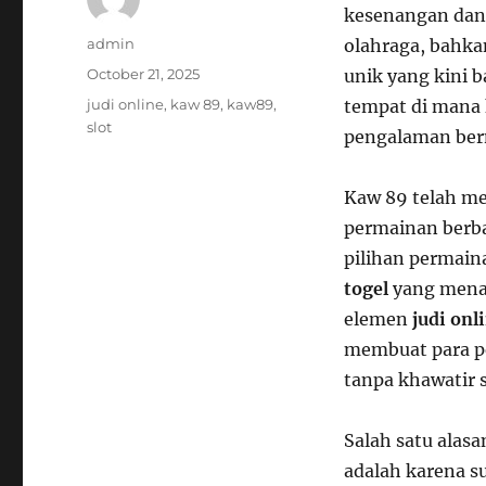
kesenangan dan 
Author
admin
olahraga, bahka
Posted
October 21, 2025
unik yang kini 
on
Tags
judi online
,
kaw 89
,
kaw89
,
tempat di mana 
slot
pengalaman berm
Kaw 89 telah me
permainan berba
pilihan permain
togel
yang menan
elemen
judi onl
membuat para p
tanpa khawatir 
Salah satu alas
adalah karena s