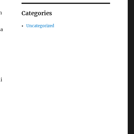
h
Categories
Uncategorized
na
i