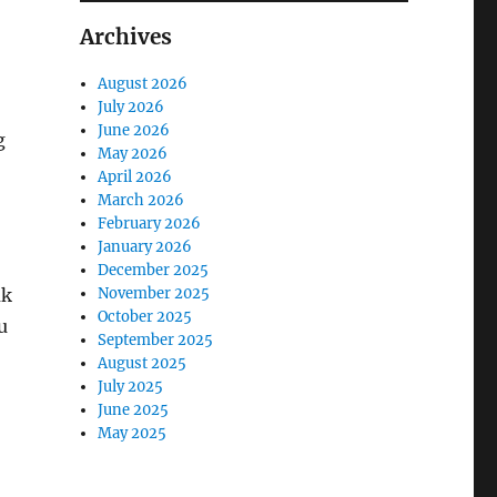
Archives
August 2026
July 2026
June 2026
g
May 2026
April 2026
March 2026
February 2026
January 2026
December 2025
uk
November 2025
October 2025
u
September 2025
August 2025
July 2025
June 2025
May 2025