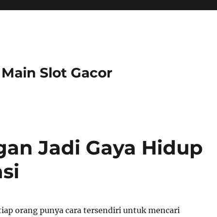
Main Slot Gacor
gan Jadi Gaya Hidup
si
tiap orang punya cara tersendiri untuk mencari