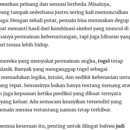
arkan peluang dan sensasi berbeda. Misalnya,
yang tampak sederhana justru sering kali memunculkan
ga. Dengan sekali putar, pemain bisa merasakan degup
pat menanti hasil dari kombinasi simbol yang muncul di
n hanya permainan keberuntungan, tapi juga hiburan yan
i terasa lebih hidup.
 mereka yang menyukai permainan angka,
togel
tetap
 klasik. Banyak yang menganggap togel sebagai
memadukan logika, intuisi, dan sedikit keberanian unt
ang tepat. Sensasinya bukan hanya tentang menang ata
 juga kepuasan ketika prediksi yang dibuat ternyata
 yang keluar. Ada semacam keasyikan tersendiri yang
main merasa tertantang namun tetap terhibur.
 semua keseruan itu, penting untuk diingat bahwa
judi