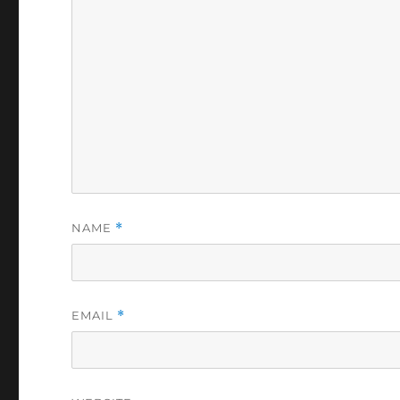
NAME
*
EMAIL
*