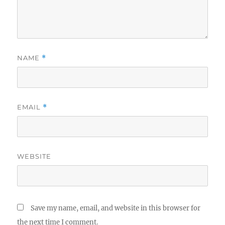
NAME
*
EMAIL
*
WEBSITE
Save my name, email, and website in this browser for
the next time I comment.