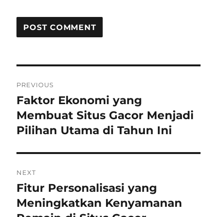
Post
PREVIOUS
navigation
Faktor Ekonomi yang
Previous
post:
Membuat Situs Gacor Menjadi
Pilihan Utama di Tahun Ini
NEXT
Fitur Personalisasi yang
Next
post:
Meningkatkan Kenyamanan