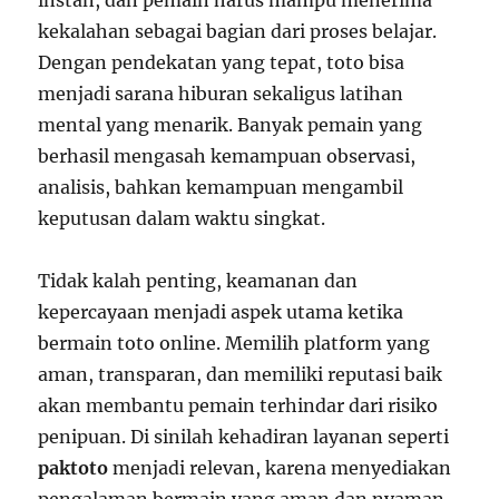
instan, dan pemain harus mampu menerima
kekalahan sebagai bagian dari proses belajar.
Dengan pendekatan yang tepat, toto bisa
menjadi sarana hiburan sekaligus latihan
mental yang menarik. Banyak pemain yang
berhasil mengasah kemampuan observasi,
analisis, bahkan kemampuan mengambil
keputusan dalam waktu singkat.
Tidak kalah penting, keamanan dan
kepercayaan menjadi aspek utama ketika
bermain toto online. Memilih platform yang
aman, transparan, dan memiliki reputasi baik
akan membantu pemain terhindar dari risiko
penipuan. Di sinilah kehadiran layanan seperti
paktoto
menjadi relevan, karena menyediakan