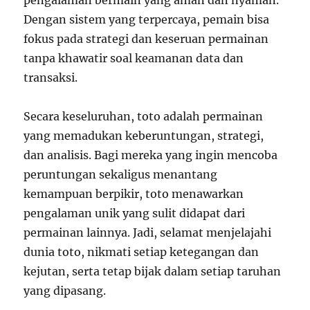
pengalaman bermain yang aman dan nyaman.
Dengan sistem yang terpercaya, pemain bisa
fokus pada strategi dan keseruan permainan
tanpa khawatir soal keamanan data dan
transaksi.
Secara keseluruhan, toto adalah permainan
yang memadukan keberuntungan, strategi,
dan analisis. Bagi mereka yang ingin mencoba
peruntungan sekaligus menantang
kemampuan berpikir, toto menawarkan
pengalaman unik yang sulit didapat dari
permainan lainnya. Jadi, selamat menjelajahi
dunia toto, nikmati setiap ketegangan dan
kejutan, serta tetap bijak dalam setiap taruhan
yang dipasang.