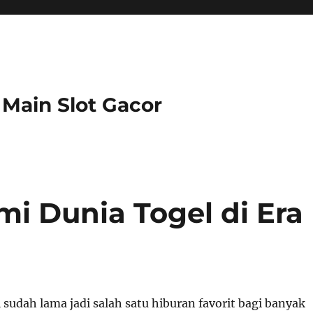
Main Slot Gacor
i Dunia Togel di Era
sudah lama jadi salah satu hiburan favorit bagi banyak