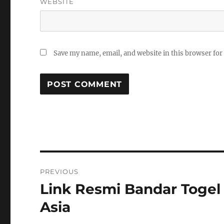
WEBSITE
Save my name, email, and website in this browser for
Post
PREVIOUS
navigation
Link Resmi Bandar Togel
Previous
post:
Asia