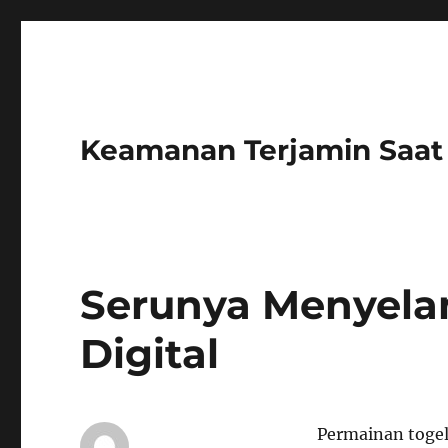
Keamanan Terjamin Saat 
Serunya Menyelam
Digital
Permainan togel 