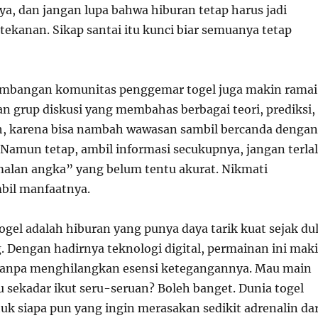
ya, dan jangan lupa bahwa hiburan tetap harus jadi
 tekanan. Sikap santai itu kunci biar semuanya tetap
kembangan komunitas penggemar togel juga makin ramai
n grup diskusi yang membahas berbagai teori, prediksi,
sih, karena bisa nambah wawasan sambil bercanda dengan
Namun tetap, ambil informasi secukupnya, jangan terla
malan angka” yang belum tentu akurat. Nikmati
mbil manfaatnya.
ogel adalah hiburan yang punya daya tarik kuat sejak du
. Dengan hadirnya teknologi digital, permainan ini mak
tanpa menghilangkan esensi ketegangannya. Mau main
u sekadar ikut seru-seruan? Boleh banget. Dunia togel
uk siapa pun yang ingin merasakan sedikit adrenalin dar