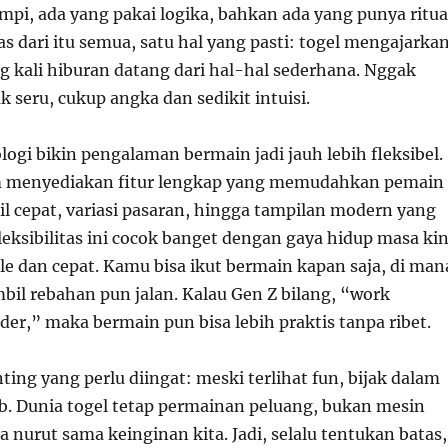
mpi, ada yang pakai logika, bahkan ada yang punya ritua
as dari itu semua, satu hal yang pasti: togel mengajarka
g kali hiburan datang dari hal-hal sederhana. Nggak
k seru, cukup angka dan sedikit intuisi.
ogi bikin pengalaman bermain jadi jauh lebih fleksibel.
m menyediakan fitur lengkap yang memudahkan pemain
il cepat, variasi pasaran, hingga tampilan modern yang
eksibilitas ini cocok banget dengan gaya hidup masa kin
le dan cepat. Kamu bisa ikut bermain kapan saja, di man
bil rebahan pun jalan. Kalau Gen Z bilang, “work
der,” maka bermain pun bisa lebih praktis tanpa ribet.
nting yang perlu diingat: meski terlihat fun, bijak dalam
ib. Dunia togel tetap permainan peluang, bukan mesin
a nurut sama keinginan kita. Jadi, selalu tentukan batas,