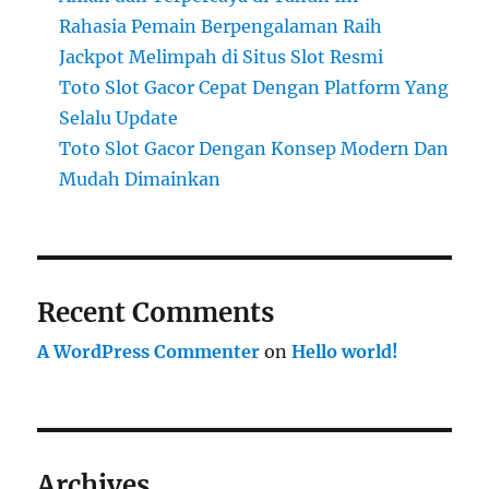
Rahasia Pemain Berpengalaman Raih
Jackpot Melimpah di Situs Slot Resmi
Toto Slot Gacor Cepat Dengan Platform Yang
Selalu Update
Toto Slot Gacor Dengan Konsep Modern Dan
Mudah Dimainkan
Recent Comments
A WordPress Commenter
on
Hello world!
Archives