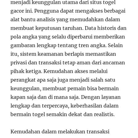
menjadi keunggulan utama dari situs togel
gacor ini. Pengguna dapat mengakses berbagai
alat bantu analisis yang memudahkan dalam
membuat keputusan taruhan. Data historis dan
pola angka yang selalu diperbarui memberikan
gambaran lengkap tentang tren angka. Selain
itu, sistem keamanan berlapis memastikan
privasi dan transaksi tetap aman dari ancaman
pihak ketiga. Kemudahan akses melalui
perangkat apa saja juga menjadi salah satu
keunggulan, membuat pemain bisa bermain
kapan saja dan di mana saja. Dengan layanan
lengkap dan terpercaya, keberhasilan dalam
bermain togel semakin dekat dan realistis.
Kemudahan dalam melakukan transaksi