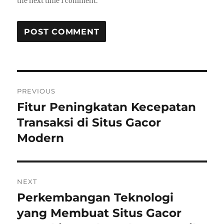
the next time I comment.
Post
PREVIOUS
navigation
Fitur Peningkatan Kecepatan
Previous
post:
Transaksi di Situs Gacor
Modern
NEXT
Perkembangan Teknologi
Next
post:
yang Membuat Situs Gacor