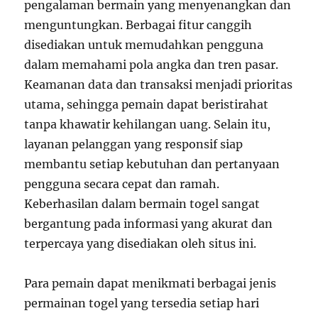
pengalaman bermain yang menyenangkan dan
menguntungkan. Berbagai fitur canggih
disediakan untuk memudahkan pengguna
dalam memahami pola angka dan tren pasar.
Keamanan data dan transaksi menjadi prioritas
utama, sehingga pemain dapat beristirahat
tanpa khawatir kehilangan uang. Selain itu,
layanan pelanggan yang responsif siap
membantu setiap kebutuhan dan pertanyaan
pengguna secara cepat dan ramah.
Keberhasilan dalam bermain togel sangat
bergantung pada informasi yang akurat dan
terpercaya yang disediakan oleh situs ini.
Para pemain dapat menikmati berbagai jenis
permainan togel yang tersedia setiap hari