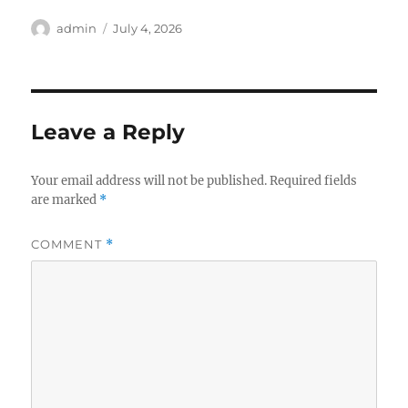
Author
Posted
admin
July 4, 2026
on
Leave a Reply
Your email address will not be published.
Required fields
are marked
*
COMMENT
*