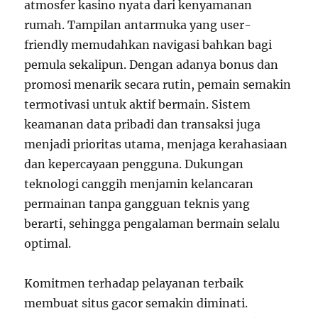
atmosfer kasino nyata dari kenyamanan
rumah. Tampilan antarmuka yang user-
friendly memudahkan navigasi bahkan bagi
pemula sekalipun. Dengan adanya bonus dan
promosi menarik secara rutin, pemain semakin
termotivasi untuk aktif bermain. Sistem
keamanan data pribadi dan transaksi juga
menjadi prioritas utama, menjaga kerahasiaan
dan kepercayaan pengguna. Dukungan
teknologi canggih menjamin kelancaran
permainan tanpa gangguan teknis yang
berarti, sehingga pengalaman bermain selalu
optimal.
Komitmen terhadap pelayanan terbaik
membuat situs gacor semakin diminati.