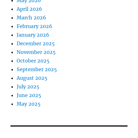
May 2026
April 2026
March 2026
February 2026
January 2026
December 2025
November 2025
October 2025
September 2025
August 2025
July 2025
June 2025
May 2025