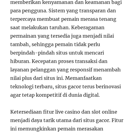
memberikan kenyamanan dan keamanan bagi
para pengguna. Sistem yang transparan dan
terpercaya membuat pemain merasa tenang
saat melakukan taruhan. Keberagaman
permainan yang tersedia juga menjadi nilai
tambah, sehingga pemain tidak perlu
berpindah-pindah situs untuk mencari
hiburan. Kecepatan proses transaksi dan
layanan pelanggan yang responsif menambah
nilai plus dari situs ini. Memanfaatkan
teknologi terbaru, situs gacor terus berinovasi
agar tetap kompetitif di dunia digital.
Ketersediaan fitur live casino dan slot online
menjadi daya tarik utama dari situs gacor. Fitur
ini memungkinkan pemain merasakan