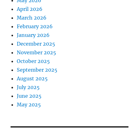
May 2026
April 2026
March 2026
February 2026
January 2026
December 2025
November 2025
October 2025
September 2025
August 2025
July 2025
June 2025
May 2025