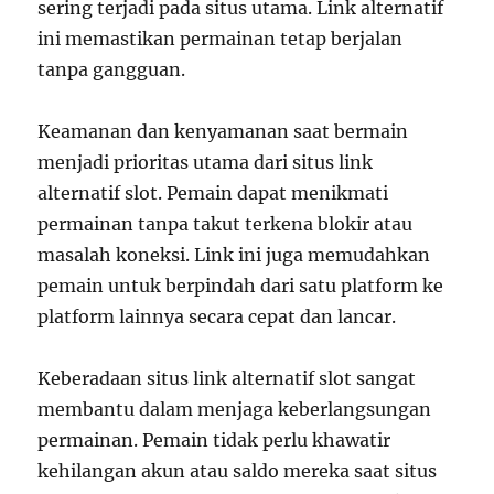
sering terjadi pada situs utama. Link alternatif
ini memastikan permainan tetap berjalan
tanpa gangguan.
Keamanan dan kenyamanan saat bermain
menjadi prioritas utama dari situs link
alternatif slot. Pemain dapat menikmati
permainan tanpa takut terkena blokir atau
masalah koneksi. Link ini juga memudahkan
pemain untuk berpindah dari satu platform ke
platform lainnya secara cepat dan lancar.
Keberadaan situs link alternatif slot sangat
membantu dalam menjaga keberlangsungan
permainan. Pemain tidak perlu khawatir
kehilangan akun atau saldo mereka saat situs