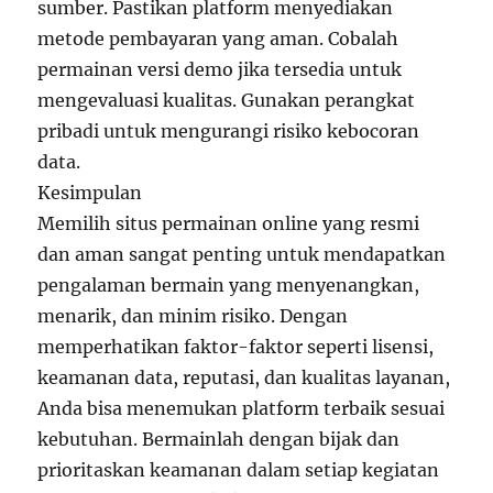
sumber. Pastikan platform menyediakan
metode pembayaran yang aman. Cobalah
permainan versi demo jika tersedia untuk
mengevaluasi kualitas. Gunakan perangkat
pribadi untuk mengurangi risiko kebocoran
data.
Kesimpulan
Memilih situs permainan online yang resmi
dan aman sangat penting untuk mendapatkan
pengalaman bermain yang menyenangkan,
menarik, dan minim risiko. Dengan
memperhatikan faktor-faktor seperti lisensi,
keamanan data, reputasi, dan kualitas layanan,
Anda bisa menemukan platform terbaik sesuai
kebutuhan. Bermainlah dengan bijak dan
prioritaskan keamanan dalam setiap kegiatan