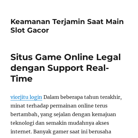
Keamanan Terjamin Saat Main
Slot Gacor
Situs Game Online Legal
dengan Support Real-
Time
viorjitu login
Dalam beberapa tahun terakhir,
minat terhadap permainan online terus
bertambah, yang sejalan dengan kemajuan
teknologi dan semakin mudahnya akses
internet. Banyak gamer saat ini berusaha