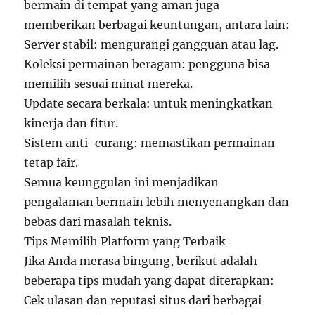
bermain di tempat yang aman juga
memberikan berbagai keuntungan, antara lain:
Server stabil: mengurangi gangguan atau lag.
Koleksi permainan beragam: pengguna bisa
memilih sesuai minat mereka.
Update secara berkala: untuk meningkatkan
kinerja dan fitur.
Sistem anti-curang: memastikan permainan
tetap fair.
Semua keunggulan ini menjadikan
pengalaman bermain lebih menyenangkan dan
bebas dari masalah teknis.
Tips Memilih Platform yang Terbaik
Jika Anda merasa bingung, berikut adalah
beberapa tips mudah yang dapat diterapkan:
Cek ulasan dan reputasi situs dari berbagai