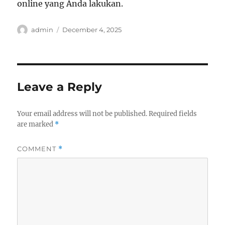
online yang Anda lakukan.
Author
Posted
admin
December 4, 2025
on
Leave a Reply
Your email address will not be published.
Required fields
are marked
*
COMMENT
*