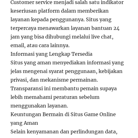
Customer service menjadi salah satu indikator
keseriusan platform dalam memberikan
layanan kepada penggunanya. Situs yang
terpercaya menawarkan layanan bantuan 24
jam yang bisa dihubungi melalui live chat,
email, atau cara lainnya.
Informasi yang Lengkap Tersedia
Situs yang aman menyediakan informasi yang
jelas mengenai syarat penggunaan, kebijakan
privasi, dan mekanisme permainan.
Transparansi ini membantu pemain supaya
lebih memahami peraturan sebelum
menggunakan layanan.
Keuntungan Bermain di Situs Game Online
yang Aman
Selain kenyamanan dan perlindungan data,