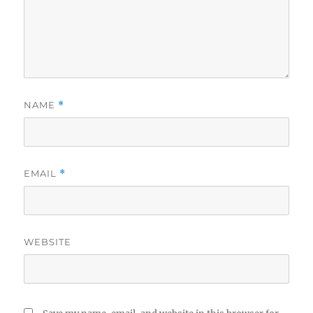
NAME
*
EMAIL
*
WEBSITE