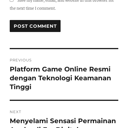
Save my name, email, and website in this browser for
the next time I comment.
Post
PREVIOUS
navigation
Platform Game Online Resmi
Previous
post:
dengan Teknologi Keamanan
Tinggi
NEXT
Menyelami Sensasi Permainan
Next