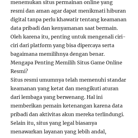
menemukan situs permainan online yang
resmi dan aman agar dapat menikmati hiburan
digital tanpa perlu khawatir tentang keamanan
data pribadi dan kenyamanan saat bermain.
Oleh karena itu, penting untuk mengenali ciri-
ciri dari platform yang bisa dipercaya serta
bagaimana memilihnya dengan benar.
Mengapa Penting Memilih Situs Game Online
Resmi?
Situs resmi umumnya telah memenuhi standar
keamanan yang ketat dan mengikuti aturan
dari lembaga yang berwenang. Hal ini
memberikan pemain ketenangan karena data
pribadi dan aktivitas akun mereka terlindungi.
Selain itu, situs yang legal biasanya
menawarkan layanan yang lebih andal,