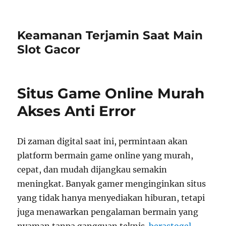
Keamanan Terjamin Saat Main
Slot Gacor
Situs Game Online Murah
Akses Anti Error
Di zaman digital saat ini, permintaan akan
platform bermain game online yang murah,
cepat, dan mudah dijangkau semakin
meningkat. Banyak gamer menginginkan situs
yang tidak hanya menyediakan hiburan, tetapi
juga menawarkan pengalaman bermain yang