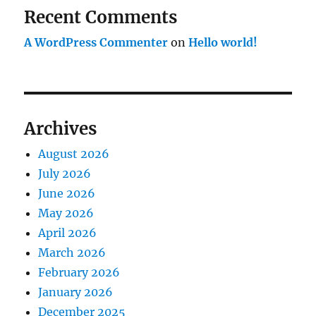
Recent Comments
A WordPress Commenter
on
Hello world!
Archives
August 2026
July 2026
June 2026
May 2026
April 2026
March 2026
February 2026
January 2026
December 2025