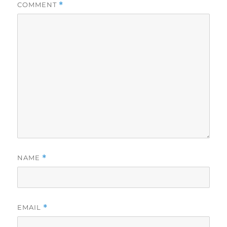
COMMENT
*
NAME
*
EMAIL
*