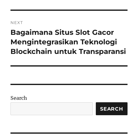
NEXT
Bagaimana Situs Slot Gacor
Next
post:
Mengintegrasikan Teknologi
Blockchain untuk Transparansi
Search
SEARCH