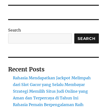
Search
SEARCH
Recent Posts
Rahasia Mendapatkan Jackpot Melimpah
dari Slot Gacor yang Selalu Membayar
Strategi Memilih Situs Judi Online yang
Aman dan Terpercaya di Tahun Ini
Rahasia Pemain Berpengalaman Raih