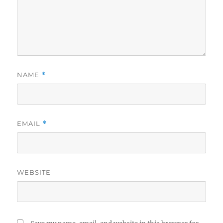
NAME
*
EMAIL
*
WEBSITE