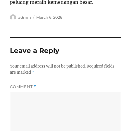
peluang meraih kemenangan besar.
Author
Posted
admin
March 6, 2026
on
Leave a Reply
Your email address will not be published.
Required fields
are marked
*
COMMENT
*