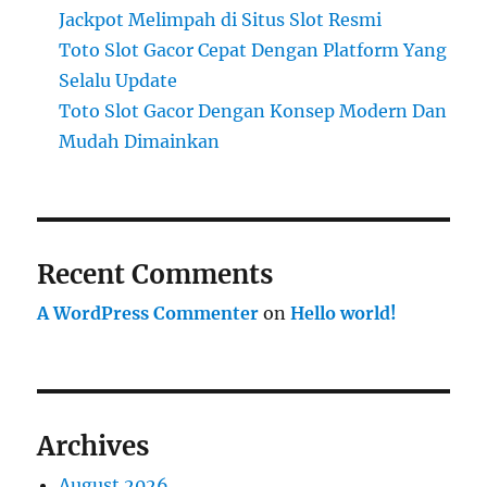
Jackpot Melimpah di Situs Slot Resmi
Toto Slot Gacor Cepat Dengan Platform Yang
Selalu Update
Toto Slot Gacor Dengan Konsep Modern Dan
Mudah Dimainkan
Recent Comments
A WordPress Commenter
on
Hello world!
Archives
August 2026