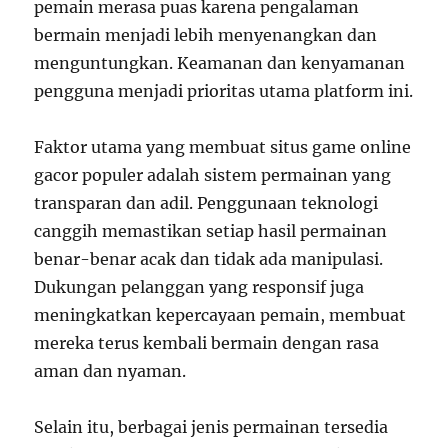
pemain merasa puas karena pengalaman
bermain menjadi lebih menyenangkan dan
menguntungkan. Keamanan dan kenyamanan
pengguna menjadi prioritas utama platform ini.
Faktor utama yang membuat situs game online
gacor populer adalah sistem permainan yang
transparan dan adil. Penggunaan teknologi
canggih memastikan setiap hasil permainan
benar-benar acak dan tidak ada manipulasi.
Dukungan pelanggan yang responsif juga
meningkatkan kepercayaan pemain, membuat
mereka terus kembali bermain dengan rasa
aman dan nyaman.
Selain itu, berbagai jenis permainan tersedia