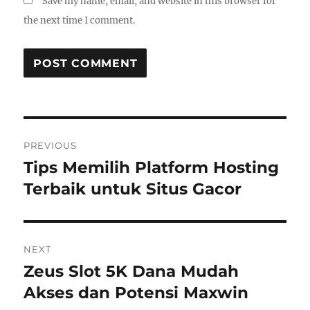
Save my name, email, and website in this browser for
the next time I comment.
Post
PREVIOUS
navigation
Tips Memilih Platform Hosting
Previous
post:
Terbaik untuk Situs Gacor
NEXT
Zeus Slot 5K Dana Mudah
Next
post:
Akses dan Potensi Maxwin