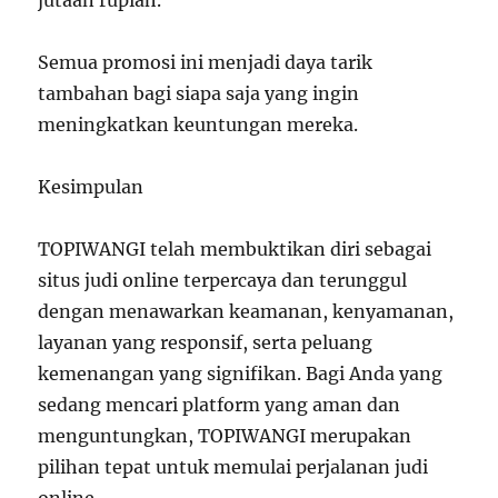
jutaan rupiah.
Semua promosi ini menjadi daya tarik
tambahan bagi siapa saja yang ingin
meningkatkan keuntungan mereka.
Kesimpulan
TOPIWANGI telah membuktikan diri sebagai
situs judi online terpercaya dan terunggul
dengan menawarkan keamanan, kenyamanan,
layanan yang responsif, serta peluang
kemenangan yang signifikan. Bagi Anda yang
sedang mencari platform yang aman dan
menguntungkan, TOPIWANGI merupakan
pilihan tepat untuk memulai perjalanan judi