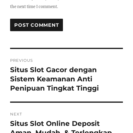
the next time I comment.
Post
PREVIOUS
navigation
Situs Slot Gacor dengan
Previous
post:
Sistem Keamanan Anti
Penipuan Tingkat Tinggi
NEXT
Situs Slot Online Deposit
Next
post:
Aman, Mudah, & Terlengkap