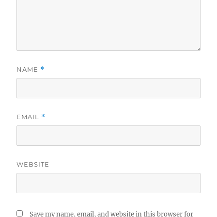
NAME
*
EMAIL
*
WEBSITE
Save my name, email, and website in this browser for