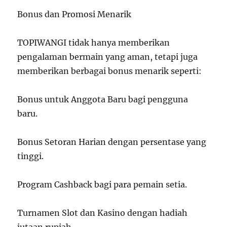
Bonus dan Promosi Menarik
TOPIWANGI tidak hanya memberikan
pengalaman bermain yang aman, tetapi juga
memberikan berbagai bonus menarik seperti:
Bonus untuk Anggota Baru bagi pengguna
baru.
Bonus Setoran Harian dengan persentase yang
tinggi.
Program Cashback bagi para pemain setia.
Turnamen Slot dan Kasino dengan hadiah