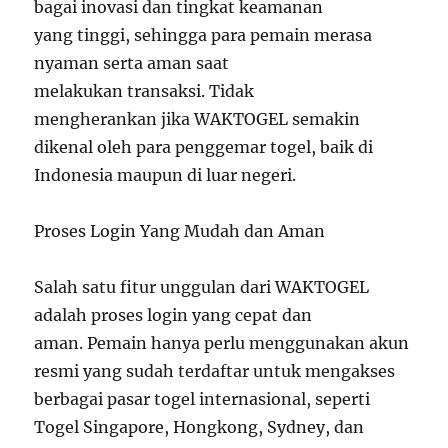
bagai inovasi dan tingkat keamanan
yang tinggi, sehingga para pemain merasa
nyaman serta aman saat
melakukan transaksi. Tidak
mengherankan jika WAKTOGEL semakin
dikenal oleh para penggemar togel, baik di
Indonesia maupun di luar negeri.
Proses Login Yang Mudah dan Aman
Salah satu fitur unggulan dari WAKTOGEL
adalah proses login yang cepat dan
aman. Pemain hanya perlu menggunakan akun
resmi yang sudah terdaftar untuk mengakses
berbagai pasar togel internasional, seperti
Togel Singapore, Hongkong, Sydney, dan