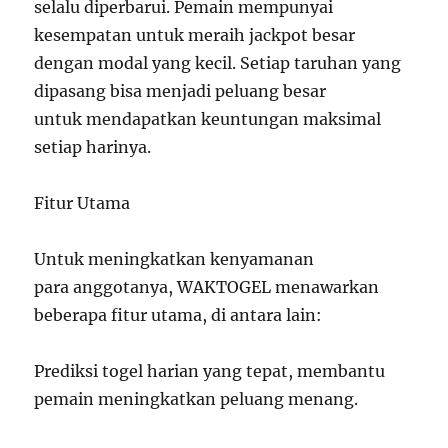
selalu diperbarui. Pemain mempunyai
kesempatan untuk meraih jackpot besar
dengan modal yang kecil. Setiap taruhan yang
dipasang bisa menjadi peluang besar
untuk mendapatkan keuntungan maksimal
setiap harinya.
Fitur Utama
Untuk meningkatkan kenyamanan
para anggotanya, WAKTOGEL menawarkan
beberapa fitur utama, di antara lain:
Prediksi togel harian yang tepat, membantu
pemain meningkatkan peluang menang.