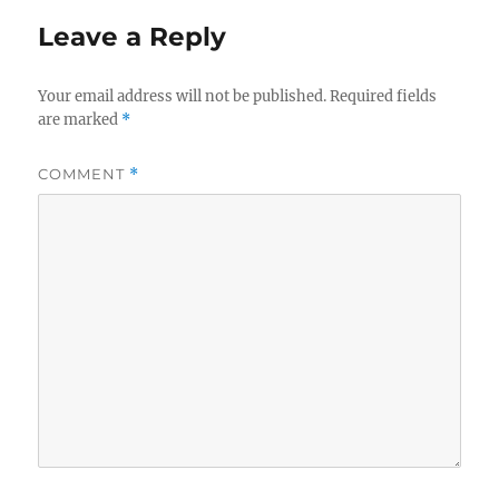
Leave a Reply
Your email address will not be published.
Required fields
are marked
*
COMMENT
*