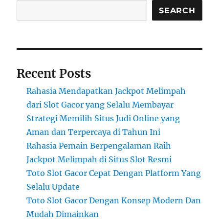
SEARCH
Recent Posts
Rahasia Mendapatkan Jackpot Melimpah
dari Slot Gacor yang Selalu Membayar
Strategi Memilih Situs Judi Online yang
Aman dan Terpercaya di Tahun Ini
Rahasia Pemain Berpengalaman Raih
Jackpot Melimpah di Situs Slot Resmi
Toto Slot Gacor Cepat Dengan Platform Yang
Selalu Update
Toto Slot Gacor Dengan Konsep Modern Dan
Mudah Dimainkan