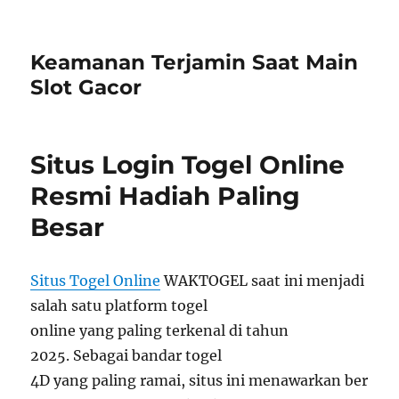
Keamanan Terjamin Saat Main
Slot Gacor
Situs Login Togel Online
Resmi Hadiah Paling
Besar
Situs Togel Online
WAKTOGEL saat ini menjadi
salah satu platform togel
online yang paling terkenal di tahun
2025. Sebagai bandar togel
4D yang paling ramai, situs ini menawarkan ber