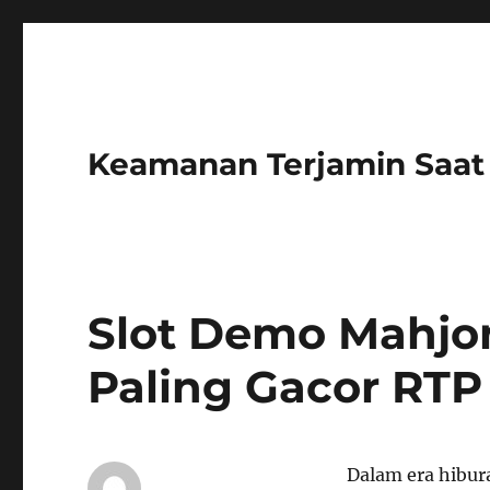
Keamanan Terjamin Saat 
Slot Demo Mahjo
Paling Gacor RTP
Dalam era hibura