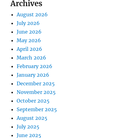
Archives
August 2026
July 2026
June 2026
May 2026
April 2026
March 2026
February 2026
January 2026
December 2025
November 2025
October 2025
September 2025
August 2025
July 2025
June 2025