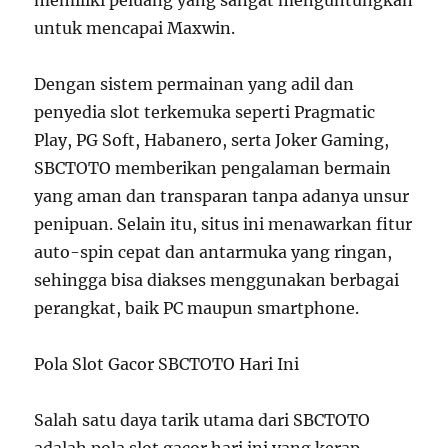
memiliki peluang yang sangat menguntungkan
untuk mencapai Maxwin.
Dengan sistem permainan yang adil dan
penyedia slot terkemuka seperti Pragmatic
Play, PG Soft, Habanero, serta Joker Gaming,
SBCTOTO memberikan pengalaman bermain
yang aman dan transparan tanpa adanya unsur
penipuan. Selain itu, situs ini menawarkan fitur
auto-spin cepat dan antarmuka yang ringan,
sehingga bisa diakses menggunakan berbagai
perangkat, baik PC maupun smartphone.
Pola Slot Gacor SBCTOTO Hari Ini
Salah satu daya tarik utama dari SBCTOTO