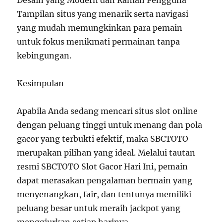
Desain yang Modern dan Ramah Pengguna
Tampilan situs yang menarik serta navigasi
yang mudah memungkinkan para pemain
untuk fokus menikmati permainan tanpa
kebingungan.
Kesimpulan
Apabila Anda sedang mencari situs slot online
dengan peluang tinggi untuk menang dan pola
gacor yang terbukti efektif, maka SBCTOTO
merupakan pilihan yang ideal. Melalui tautan
resmi SBCTOTO Slot Gacor Hari Ini, pemain
dapat merasakan pengalaman bermain yang
menyenangkan, fair, dan tentunya memiliki
peluang besar untuk meraih jackpot yang