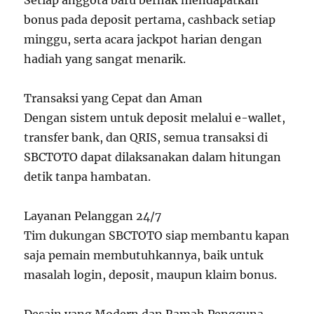
Setiap anggota baru berhak mendapatkan
bonus pada deposit pertama, cashback setiap
minggu, serta acara jackpot harian dengan
hadiah yang sangat menarik.
Transaksi yang Cepat dan Aman
Dengan sistem untuk deposit melalui e-wallet,
transfer bank, dan QRIS, semua transaksi di
SBCTOTO dapat dilaksanakan dalam hitungan
detik tanpa hambatan.
Layanan Pelanggan 24/7
Tim dukungan SBCTOTO siap membantu kapan
saja pemain membutuhkannya, baik untuk
masalah login, deposit, maupun klaim bonus.