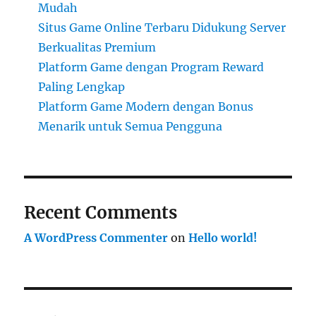
Mudah
Situs Game Online Terbaru Didukung Server
Berkualitas Premium
Platform Game dengan Program Reward
Paling Lengkap
Platform Game Modern dengan Bonus
Menarik untuk Semua Pengguna
Recent Comments
A WordPress Commenter
on
Hello world!