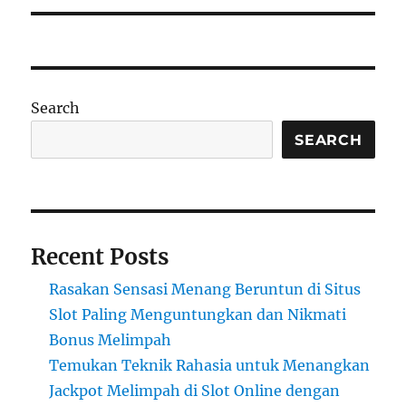
Search
SEARCH
Recent Posts
Rasakan Sensasi Menang Beruntun di Situs
Slot Paling Menguntungkan dan Nikmati
Bonus Melimpah
Temukan Teknik Rahasia untuk Menangkan
Jackpot Melimpah di Slot Online dengan