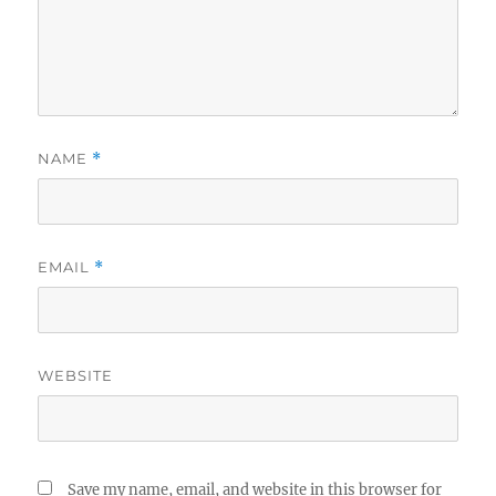
NAME
*
EMAIL
*
WEBSITE
Save my name, email, and website in this browser for