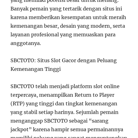
yang memiliki potensi besar untuk menang.
Banyak pemain yang tertarik dengan situs ini
karena memberikan kesempatan untuk meraih
kemenangan besar, desain yang modern, serta
layanan profesional yang memuaskan para
anggotanya.
SBCTOTO: Situs Slot Gacor dengan Peluang
Kemenangan Tinggi
SBCTOTO telah menjadi platform slot online
terpercaya, menampilkan Return to Player
(RTP) yang tinggi dan tingkat kemenangan
yang stabil setiap harinya. Sejumlah pemain
menganggap SBCTOTO sebagai “sarang
jackpot” karena hampir semua permainannya