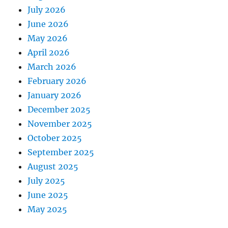
July 2026
June 2026
May 2026
April 2026
March 2026
February 2026
January 2026
December 2025
November 2025
October 2025
September 2025
August 2025
July 2025
June 2025
May 2025