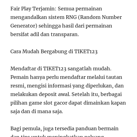
Fair Play Terjamin: Semua permainan
mengandalkan sistem RNG (Random Number
Generator) sehingga hasil dari permainan
bersifat adil dan transparan.
Cara Mudah Bergabung di TIKET123
Mendaftar di TIKET123 sangatlah mudah.
Pemain hanya perlu mendaftar melalui tautan
resmi, mengisi informasi yang diperlukan, dan
melakukan deposit awal. Setelah itu, berbagai
pilihan game slot gacor dapat dimainkan kapan
saja dan di mana saja.
Bagi pemula, juga tersedia panduan bermain