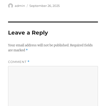
Author
Posted
admin
September 26, 2025
on
Leave a Reply
Your email address will not be published.
Required fields
are marked
*
COMMENT
*