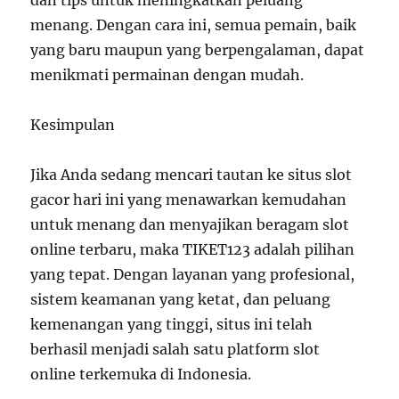
dan tips untuk meningkatkan peluang
menang. Dengan cara ini, semua pemain, baik
yang baru maupun yang berpengalaman, dapat
menikmati permainan dengan mudah.
Kesimpulan
Jika Anda sedang mencari tautan ke situs slot
gacor hari ini yang menawarkan kemudahan
untuk menang dan menyajikan beragam slot
online terbaru, maka TIKET123 adalah pilihan
yang tepat. Dengan layanan yang profesional,
sistem keamanan yang ketat, dan peluang
kemenangan yang tinggi, situs ini telah
berhasil menjadi salah satu platform slot
online terkemuka di Indonesia.