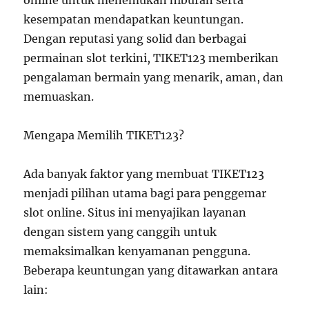
online untuk menemukan hiburan serta
kesempatan mendapatkan keuntungan.
Dengan reputasi yang solid dan berbagai
permainan slot terkini, TIKET123 memberikan
pengalaman bermain yang menarik, aman, dan
memuaskan.
Mengapa Memilih TIKET123?
Ada banyak faktor yang membuat TIKET123
menjadi pilihan utama bagi para penggemar
slot online. Situs ini menyajikan layanan
dengan sistem yang canggih untuk
memaksimalkan kenyamanan pengguna.
Beberapa keuntungan yang ditawarkan antara
lain: