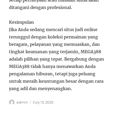
setiap pertanyaan atau masalah Anda akan
ditangani dengan profesional.
Kesimpulan
Jika Anda sedang mencari situs judi online
terunggul dengan koleksi permainan yang
beragam, pelayanan yang memuaskan, dan
tingkat keamanan yang terjamin, MEGA388
adalah pilihan yang tepat. Bergabung dengan
MEGA388 tidak hanya menawarkan Anda
pengalaman hiburan, tetapi juga peluang
untuk meraih keuntungan besar dengan cara
yang adil dan menyenangkan.
Author
Posted
admin
July 13, 2025
on