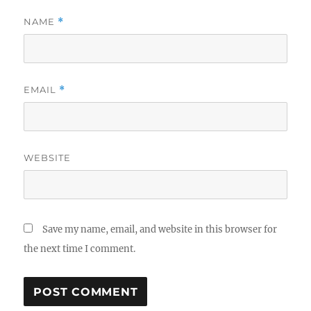
NAME
*
EMAIL
*
WEBSITE
Save my name, email, and website in this browser for
the next time I comment.