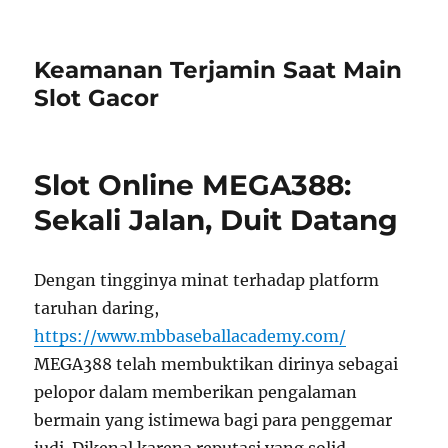
Keamanan Terjamin Saat Main
Slot Gacor
Slot Online MEGA388:
Sekali Jalan, Duit Datang
Dengan tingginya minat terhadap platform
taruhan daring,
https://www.mbbaseballacademy.com/
MEGA388 telah membuktikan dirinya sebagai
pelopor dalam memberikan pengalaman
bermain yang istimewa bagi para penggemar