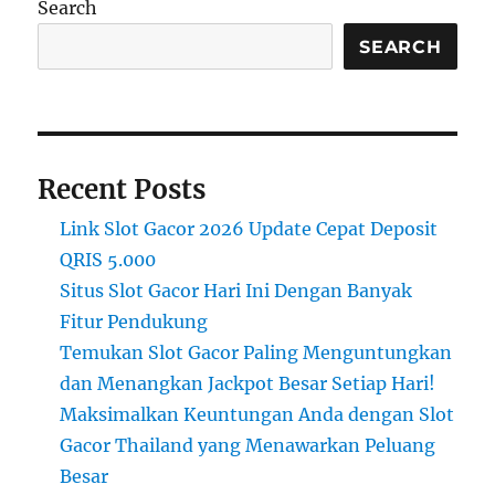
Search
SEARCH
Recent Posts
Link Slot Gacor 2026 Update Cepat Deposit
QRIS 5.000
Situs Slot Gacor Hari Ini Dengan Banyak
Fitur Pendukung
Temukan Slot Gacor Paling Menguntungkan
dan Menangkan Jackpot Besar Setiap Hari!
Maksimalkan Keuntungan Anda dengan Slot
Gacor Thailand yang Menawarkan Peluang
Besar