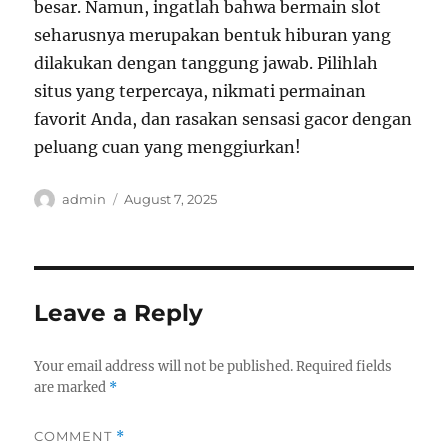
besar. Namun, ingatlah bahwa bermain slot
seharusnya merupakan bentuk hiburan yang
dilakukan dengan tanggung jawab. Pilihlah
situs yang terpercaya, nikmati permainan
favorit Anda, dan rasakan sensasi gacor dengan
peluang cuan yang menggiurkan!
Author
Posted
admin
August 7, 2025
on
Leave a Reply
Your email address will not be published.
Required fields
are marked
*
COMMENT
*