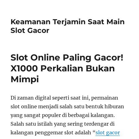
Keamanan Terjamin Saat Main
Slot Gacor
Slot Online Paling Gacor!
X1000 Perkalian Bukan
Mimpi
Di zaman digital seperti saat ini, permainan
slot online menjadi salah satu bentuk hiburan
yang sangat populer di berbagai kalangan.
Salah satu istilah yang sering terdengar di
kalangan penggemar slot adalah “
slot gacor