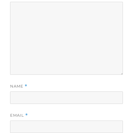
NAME
*
EMAIL
*