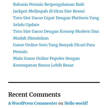
Rahasia Pemain Berpengalaman Raih
Jackpot Melimpah di Situs Slot Resmi
Toto Slot Gacor Cepat Dengan Platform Yang
Selalu Update
Toto Slot Gacor Dengan Konsep Modern Dan
Mudah Dimainkan
Game Online Seru Yang Banyak Dicari Para
Pemain
Main Game Online Populer dengan
Kesempatan Bonus Lebih Besar
Recent Comments
A WordPress Commenter
on
Hello world!