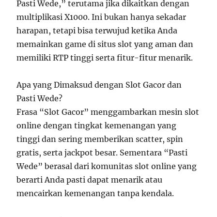
Pasti Wede,” terutama jika dikaitkan dengan
multiplikasi X1000. Ini bukan hanya sekadar
harapan, tetapi bisa terwujud ketika Anda
memainkan game di situs slot yang aman dan
memiliki RTP tinggi serta fitur-fitur menarik.
Apa yang Dimaksud dengan Slot Gacor dan
Pasti Wede?
Frasa “Slot Gacor” menggambarkan mesin slot
online dengan tingkat kemenangan yang
tinggi dan sering memberikan scatter, spin
gratis, serta jackpot besar. Sementara “Pasti
Wede” berasal dari komunitas slot online yang
berarti Anda pasti dapat menarik atau
mencairkan kemenangan tanpa kendala.