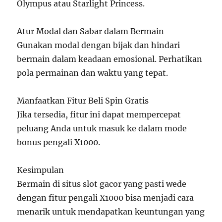
Olympus atau Starlight Princess.
Atur Modal dan Sabar dalam Bermain
Gunakan modal dengan bijak dan hindari
bermain dalam keadaan emosional. Perhatikan
pola permainan dan waktu yang tepat.
Manfaatkan Fitur Beli Spin Gratis
Jika tersedia, fitur ini dapat mempercepat
peluang Anda untuk masuk ke dalam mode
bonus pengali X1000.
Kesimpulan
Bermain di situs slot gacor yang pasti wede
dengan fitur pengali X1000 bisa menjadi cara
menarik untuk mendapatkan keuntungan yang