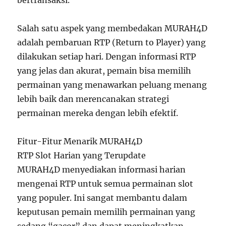
bertransaksi.
Salah satu aspek yang membedakan MURAH4D
adalah pembaruan RTP (Return to Player) yang
dilakukan setiap hari. Dengan informasi RTP
yang jelas dan akurat, pemain bisa memilih
permainan yang menawarkan peluang menang
lebih baik dan merencanakan strategi
permainan mereka dengan lebih efektif.
Fitur-Fitur Menarik MURAH4D
RTP Slot Harian yang Terupdate
MURAH4D menyediakan informasi harian
mengenai RTP untuk semua permainan slot
yang populer. Ini sangat membantu dalam
keputusan pemain memilih permainan yang