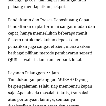
sedang “gacor” dan dapat meningkatkan
peluang mendapatkan jackpot.
Pendaftaran dan Proses Deposit yang Cepat
Pendaftaran di platform ini sangat mudah dan
cepat, hanya memerlukan beberapa menit.
Sistem untuk melakukan deposit dan
penarikan juga sangat efisien, menawarkan
berbagai pilihan metode pembayaran seperti
QRIS, e-wallet, dan transfer bank lokal.
Layanan Pelanggan 24 Jam
Tim dukungan pelanggan MURAH4D yang
berpengalaman selalu siap membantu kapan
saja. Apakah ada masalah teknis, transaksi,
atau pertanyaan lainnya, semuanya