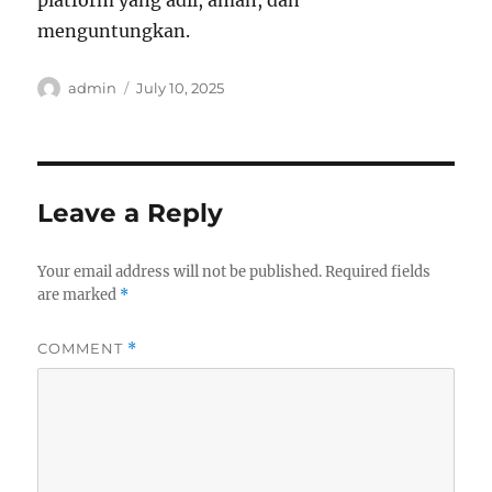
platform yang adil, aman, dan
menguntungkan.
Author
Posted
admin
July 10, 2025
on
Leave a Reply
Your email address will not be published.
Required fields
are marked
*
COMMENT
*