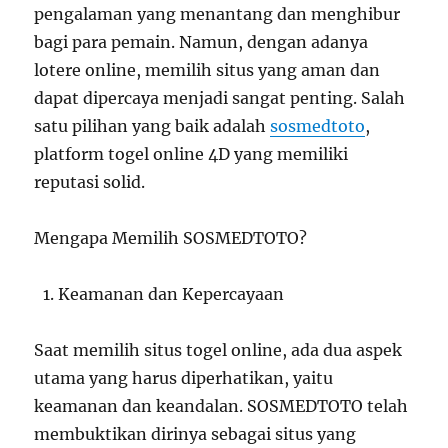
pengalaman yang menantang dan menghibur
bagi para pemain. Namun, dengan adanya
lotere online, memilih situs yang aman dan
dapat dipercaya menjadi sangat penting. Salah
satu pilihan yang baik adalah
sosmedtoto
,
platform togel online 4D yang memiliki
reputasi solid.
Mengapa Memilih SOSMEDTOTO?
Keamanan dan Kepercayaan
Saat memilih situs togel online, ada dua aspek
utama yang harus diperhatikan, yaitu
keamanan dan keandalan. SOSMEDTOTO telah
membuktikan dirinya sebagai situs yang