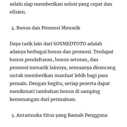
selalu siap memberikan solusi yang cepat dan
efisien.
Bonus dan Promosi Menarik
Daya tarik lain dari SOSMEDTOTO adalah
adanya berbagai bonus dan promosi. Terdapat
bonus pendaftaran, bonus setoran, dan
promosi menarik lainnya, semuanya dirancang
untuk memberikan manfaat lebih bagi para
pemain. Dengan begitu, setiap peserta dapat
menikmati tambahan bonus di samping
kemenangan dari permainan.
Antarmuka Situs yang Ramah Pengguna