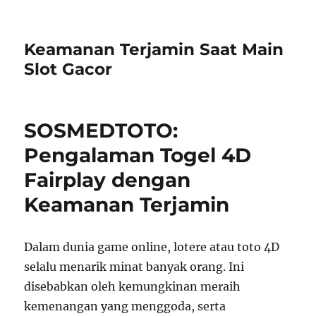
Keamanan Terjamin Saat Main
Slot Gacor
SOSMEDTOTO:
Pengalaman Togel 4D
Fairplay dengan
Keamanan Terjamin
Dalam dunia game online, lotere atau toto 4D
selalu menarik minat banyak orang. Ini
disebabkan oleh kemungkinan meraih
kemenangan yang menggoda, serta