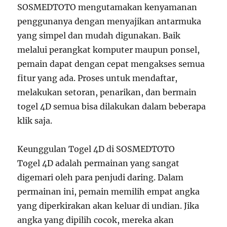
SOSMEDTOTO mengutamakan kenyamanan
penggunanya dengan menyajikan antarmuka
yang simpel dan mudah digunakan. Baik
melalui perangkat komputer maupun ponsel,
pemain dapat dengan cepat mengakses semua
fitur yang ada. Proses untuk mendaftar,
melakukan setoran, penarikan, dan bermain
togel 4D semua bisa dilakukan dalam beberapa
klik saja.
Keunggulan Togel 4D di SOSMEDTOTO
Togel 4D adalah permainan yang sangat
digemari oleh para penjudi daring. Dalam
permainan ini, pemain memilih empat angka
yang diperkirakan akan keluar di undian. Jika
angka yang dipilih cocok, mereka akan