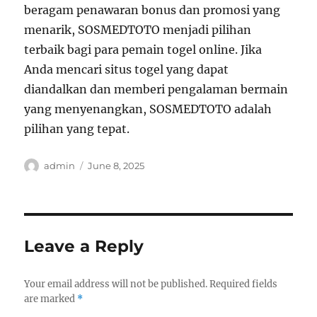
beragam penawaran bonus dan promosi yang
menarik, SOSMEDTOTO menjadi pilihan
terbaik bagi para pemain togel online. Jika
Anda mencari situs togel yang dapat
diandalkan dan memberi pengalaman bermain
yang menyenangkan, SOSMEDTOTO adalah
pilihan yang tepat.
Author
Posted
admin
June 8, 2025
on
Leave a Reply
Your email address will not be published.
Required fields
are marked
*