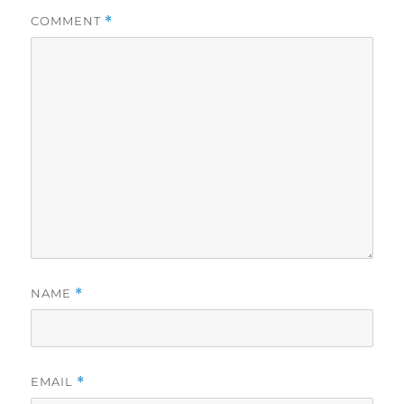
COMMENT
*
NAME
*
EMAIL
*