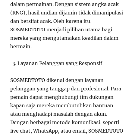
dalam permainan. Dengan sistem angka acak
(RNG), hasil undian dijamin tidak dimanipulasi
dan bersifat acak. Oleh karena itu,
SOSMEDTOTO menjadi pilihan utama bagi
mereka yang mengutamakan keadilan dalam
bermain.
Layanan Pelanggan yang Responsif
SOSMEDTOTO dikenal dengan layanan
pelanggan yang tanggap dan profesional. Para
pemain dapat menghubungi tim dukungan
kapan saja mereka membutuhkan bantuan
atau menghadapi masalah dengan akun.
Dengan berbagai metode komunikasi, seperti
live chat, WhatsApp, atau email, SOSMEDTOTO